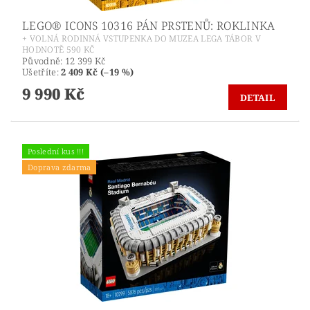
LEGO® ICONS 10316 PÁN PRSTENŮ: ROKLINKA
+ VOLNÁ RODINNÁ VSTUPENKA DO MUZEA LEGA TÁBOR V
HODNOTĚ 590 KČ
Původně:
12 399 Kč
Ušetříte
:
2 409 Kč (–19 %)
9 990 Kč
DETAIL
Poslední kus !!!
Doprava zdarma