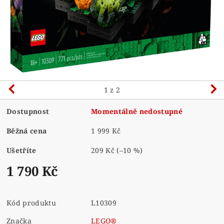
1
z 2
Dostupnost
Momentálně nedostupné
Běžná cena
1 999 Kč
Ušetříte
209 Kč
(–10 %)
1 790 Kč
Kód produktu
L10309
Značka
LEGO®