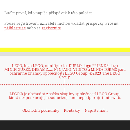
Buďte první, kdo napíše příspěvek k této položce.
Pouze registrovaní uživatelé mohou vkládat příspěvky. Prosím
přihlaste se
nebo se
registrujte
.
LEGO, logo LEGO, minifigurka, DUPLO, logo FRIENDS, logo
MINIFIGURES, DREAMZzz, NINJAGO, VIDIYO a MINDSTORMS jsou
ochranné známky společnosti LEGO Group. ©2023 The LEGO
Group.
|
**********************************************************************
|
LEGO® je obchodní značka skupiny společností LEGO Group,
která nesponzoruje, neautorizuje ani nepodporuje tento web.
Obchodní podmínky
Kontakty
Napište nám