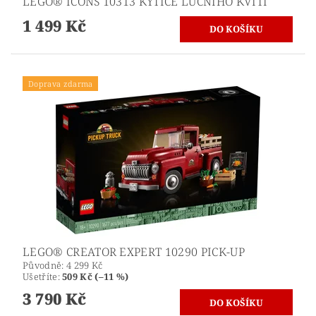
LEGO® ICONS 10313 KYTICE LUČNÍHO KVÍTÍ
1 499 Kč
Doprava zdarma
LEGO® CREATOR EXPERT 10290 PICK-UP
Původně:
4 299 Kč
Ušetříte
:
509 Kč (–11 %)
3 790 Kč