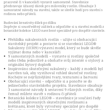
pracovně či v kanceláři vystavit samostatně. Stavebnice
představuje úžasný dárek pro milovníky rostlin. Obsahuje 3
samostatné návody na stavění, takže se skvěle hodí pro stavění s
rodinou nebo přáteli.
Budování kreativity dílek po dílku
Dopřejte si soustředěný zážitek a odpočiňte si u stavění modelů z
botanické kolekce LEGO navržené speciálně pro dospělé stavitele.
Přehlídka sukulentních rostlin – užijte si obohacující
stavitelský projekt a postavte si se stavebnicí LEGO®
Sukulenty (10309) výstavní model, který se bude skvěle
vyjímat doma nebo v kanceláři
9 samostatných modelů – vystavte si rostliny společně
nebo třeba jednotlivě a obohaťte svůj interiér o stylový a
originální bytový doplněk
Inspirováno skutečnými sukulenty – každý z modelů byl
navržen tak, aby vystihoval vzhled skutečné rostliny.
Kochejte se nejrůznějšími tvary, texturami a barvami
Obohacující stavění – odpočiňte si a ponořte se do
jedinečného stavitelského projektu. Stavebnice obsahuje
3 samostatné návody k sestavení 9 různých rostlin, díky
čemuž můžete stavět s rodinou či přáteli
Botanická kolekce LEGO® – stavebnice je součástí řady
modelů inspirovaných skutečnými rostlinami a
květinami, které byly vytvořeny speciálně pro dospělé