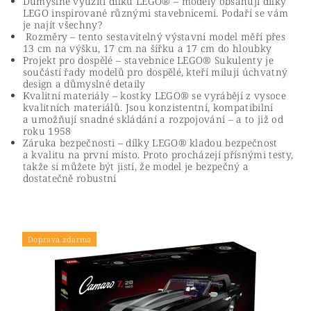
Důmyslné využití dílků LEGO® – modely obsahují dílky
LEGO inspirované různými stavebnicemi. Podaří se vám
je najít všechny?
Rozměry – tento sestavitelný výstavní model měří přes
13 cm na výšku, 17 cm na šířku a 17 cm do hloubky
Projekt pro dospělé – stavebnice LEGO® Sukulenty je
součástí řady modelů pro dospělé, kteří milují úchvatný
design a důmyslné detaily
Kvalitní materiály – kostky LEGO® se vyrábějí z vysoce
kvalitních materiálů. Jsou konzistentní, kompatibilní
a umožňují snadné skládání a rozpojování – a to již od
roku 1958
Záruka bezpečnosti – dílky LEGO® kladou bezpečnost
a kvalitu na první místo. Proto procházejí přísnými testy,
takže si můžete být jistí, že model je bezpečný a
dostatečně robustní
Doprava zdarma