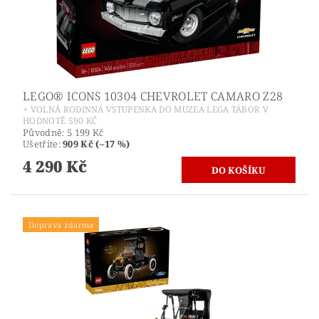
LEGO® ICONS 10304 CHEVROLET CAMARO Z28
+ VOLNÁ RODINNÁ VSTUPENKA DO MUZEA LEGA TÁBOR V
HODNOTĚ 590 KČ
Původně:
5 199 Kč
Ušetříte
:
909 Kč (–17 %)
4 290 Kč
Doprava zdarma