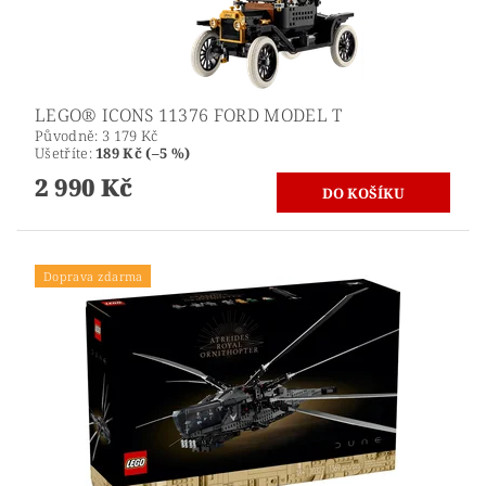
LEGO® ICONS 11376 FORD MODEL T
Původně:
3 179 Kč
Ušetříte
:
189 Kč (–5 %)
2 990 Kč
Doprava zdarma