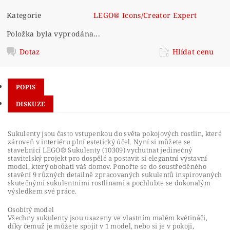
Kategorie
LEGO® Icons/Creator Expert
Položka byla vyprodána...
Dotaz
Hlídat cenu
POPIS
DISKUZE
Sukulenty jsou často vstupenkou do světa pokojových rostlin, které
zároveň v interiéru plní estetický účel. Nyní si můžete se
stavebnicí LEGO® Sukulenty (10309) vychutnat jedinečný
stavitelský projekt pro dospělé a postavit si elegantní výstavní
model, který obohatí váš domov. Ponořte se do soustředěného
stavění 9 různých detailně zpracovaných sukulentů inspirovaných
skutečnými sukulentními rostlinami a pochlubte se dokonalým
výsledkem své práce.
Osobitý model
Všechny sukulenty jsou usazeny ve vlastním malém květináči,
díky čemuž je můžete spojit v 1 model, nebo si je v pokoji,