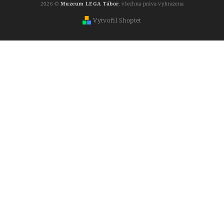
2026 ©
Muzeum LEGA Tábor
, všechna práva vyhrazena
Vytvořil Shoptet