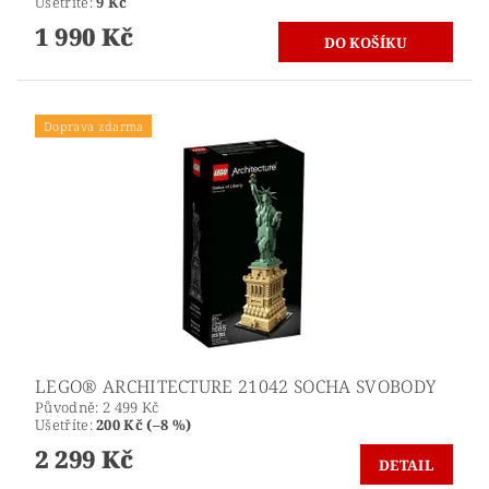
Ušetříte
:
9 Kč
1 990 Kč
Doprava zdarma
LEGO® ARCHITECTURE 21042 SOCHA SVOBODY
Původně:
2 499 Kč
Ušetříte
:
200 Kč (–8 %)
2 299 Kč
DETAIL