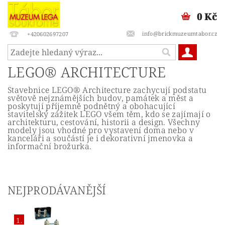
0 Kč
info@brickmuzeumtabor.cz
+420602697207
LEGO® ARCHITECTURE
Stavebnice LEGO® Architecture zachycují podstatu
světově nejznámějších budov, památek a měst a
poskytují příjemně podnětný a obohacující
stavitelský zážitek LEGO všem těm, kdo se zajímají o
architekturu, cestování, historii a design. Všechny
modely jsou vhodné pro vystavení doma nebo v
kanceláři a součástí je i dekorativní jmenovka a
informační brožurka.
NEJPRODÁVANĚJŠÍ
1.