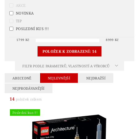
AKCE
NOVINKA
TIP
POSLEDNÍ KUS !!!
1799
Kč
8999
Kč
POLOŽEK K ZOBRAZENÍ:
14
FILTR PODLE PARAMETRŮ, VLASTNOSTÍ A VÝROBCŮ
ABECEDNĚ
NEJLEVNĚJŠÍ
NEJDRAŽŠÍ
NEJPRODÁVANĚJŠÍ
14
položek celkem
Poslední kus !!!