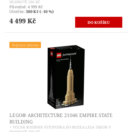
HODNOTĚ 590 KČ
Původně:
4 999 Kč
Ušetříte
:
500 Kč (–10 %)
4 499 Kč
Doprava zdarma
LEGO® ARCHITECTURE 21046 EMPIRE STATE
BUILDING
+ VOLNÁ RODINNÁ VSTUPENKA DO MUZEA LEGA TÁBOR V
HODNOTĚ 590 KČ