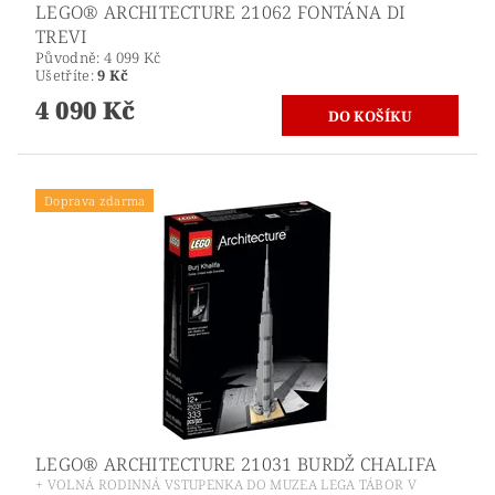
LEGO® ARCHITECTURE 21062 FONTÁNA DI
TREVI
Původně:
4 099 Kč
Ušetříte
:
9 Kč
4 090 Kč
Doprava zdarma
LEGO® ARCHITECTURE 21031 BURDŽ CHALIFA
+ VOLNÁ RODINNÁ VSTUPENKA DO MUZEA LEGA TÁBOR V