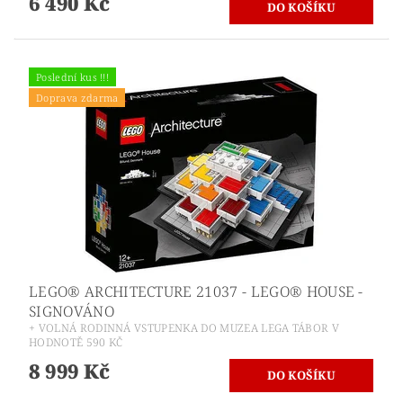
6 490 Kč
Poslední kus !!!
Doprava zdarma
LEGO® ARCHITECTURE 21037 - LEGO® HOUSE -
SIGNOVÁNO
+ VOLNÁ RODINNÁ VSTUPENKA DO MUZEA LEGA TÁBOR V
HODNOTĚ 590 KČ
8 999 Kč