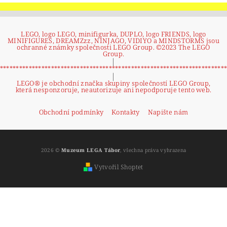
LEGO, logo LEGO, minifigurka, DUPLO, logo FRIENDS, logo
MINIFIGURES, DREAMZzz, NINJAGO, VIDIYO a MINDSTORMS jsou
ochranné známky společnosti LEGO Group. ©2023 The LEGO
Group.
|
**********************************************************************
|
LEGO® je obchodní značka skupiny společností LEGO Group,
která nesponzoruje, neautorizuje ani nepodporuje tento web.
Obchodní podmínky
Kontakty
Napište nám
2026 ©
Muzeum LEGA Tábor
, všechna práva vyhrazena
Vytvořil Shoptet