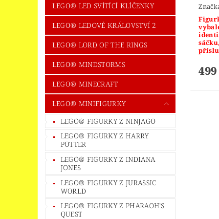
LEGO® LED SVÍTÍCÍ KLÍČENKY
Značk
Figurk
LEGO® LEDOVÉ KRÁLOVSTVÍ 2
vybal
identi
sáčku
LEGO® LORD OF THE RINGS
příslu
LEGO® MINDSTORMS
499
LEGO® MINECRAFT
LEGO® MINIFIGURKY
LEGO® FIGURKY Z NINJAGO
LEGO® FIGURKY Z HARRY
POTTER
LEGO® FIGURKY Z INDIANA
JONES
LEGO® FIGURKY Z JURASSIC
WORLD
LEGO® FIGURKY Z PHARAOH'S
QUEST