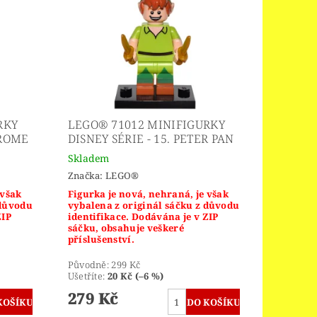
RKY
LEGO® 71012 MINIFIGURKY
DROME
DISNEY SÉRIE - 15. PETER PAN
Skladem
Značka:
LEGO®
 však
Figurka je nová, nehraná, je však
 důvodu
vybalena z originál sáčku z důvodu
ZIP
identifikace. Dodávána je v ZIP
sáčku, obsahuje veškeré
příslušenství.
Původně:
299 Kč
Ušetříte
:
20 Kč (–6 %)
279 Kč