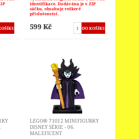
ZIP
identifikace. Dodávána je v ZIP
sáčku, obsahuje veškeré
příslušenství.
599 Kč
RKY
LEGO® 71012 MINIFIGURKY
E
DISNEY SÉRIE - 06.
MALEFICENT