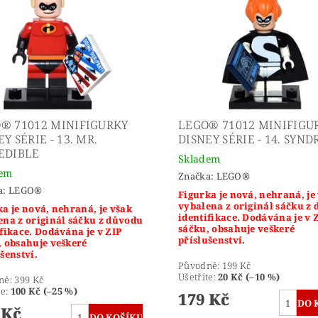
® 71012 MINIFIGURKY
LEGO® 71012 MINIFIGU
Y SÉRIE - 13. MR.
DISNEY SÉRIE - 14. SYN
EDIBLE
Skladem
dem
Značka:
LEGO®
a:
LEGO®
Figurka je nová, nehraná, je
vybalena z originál sáčku z
a je nová, nehraná, je však
identifikace. Dodávána je v 
ena z originál sáčku z důvodu
sáčku, obsahuje veškeré
fikace. Dodávána je v ZIP
příslušenství.
, obsahuje veškeré
šenství.
Původně:
199 Kč
Ušetříte
:
20 Kč (–10 %)
ně:
399 Kč
te
:
100 Kč (–25 %)
179 Kč
 Kč