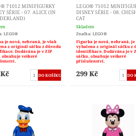
® 71012 MINIFIGURKY
LEGO® 71012 MINIFIGU
Y SÉRIE - 07. ALICE (IN
DISNEY SÉRIE - 08. CHES
DERLAND)
CAT
dem
Skladem
a:
LEGO®
Značka:
LEGO®
a je nová, nehraná, je však
Figurka je nová, nehraná, je
ena z originál sáčku z důvodu
vybalena z originál sáčku z
fikace. Dodávána je v ZIP
identifikace. Dodávána je v 
, obsahuje veškeré
sáčku, obsahuje veškeré
šenství.
příslušenství.
 Kč
299 Kč