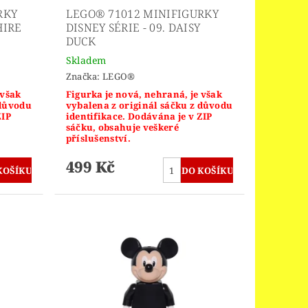
RKY
LEGO® 71012 MINIFIGURKY
HIRE
DISNEY SÉRIE - 09. DAISY
DUCK
Skladem
Značka:
LEGO®
 však
Figurka je nová, nehraná, je však
 důvodu
vybalena z originál sáčku z důvodu
ZIP
identifikace. Dodávána je v ZIP
sáčku, obsahuje veškeré
příslušenství.
499 Kč