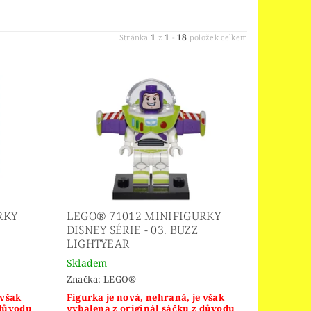
1
1
18
Stránka
z
-
položek celkem
RKY
LEGO® 71012 MINIFIGURKY
DISNEY SÉRIE - 03. BUZZ
LIGHTYEAR
Skladem
Značka:
LEGO®
 však
Figurka je nová, nehraná, je však
 důvodu
vybalena z originál sáčku z důvodu