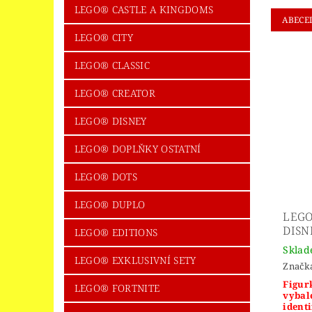
LEGO® CASTLE A KINGDOMS
ABECE
LEGO® CITY
LEGO® CLASSIC
LEGO® CREATOR
LEGO® DISNEY
LEGO® DOPLŇKY OSTATNÍ
LEGO® DOTS
LEGO® DUPLO
LEGO
DISNE
LEGO® EDITIONS
Skla
LEGO® EXKLUSIVNÍ SETY
Značk
Figurk
LEGO® FORTNITE
vybal
identi