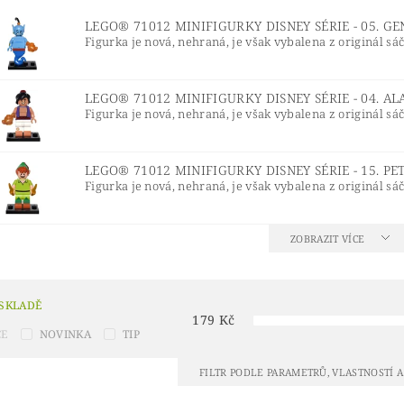
® IDEAS
LEGO® INDIANA JONES™
LEGO® JUNI
LEGO® 71012 MINIFIGURKY DISNEY SÉRIE - 05. G
 LEDOVÉ KRÁLOVSTVÍ 2
LEGO® LORD OF THE RINGS
Figurka je nová, nehraná, je však vybalena z originál sá
URKY
LEGO® MINIONS
LEGO® MODULAR BUILD
LEGO® 71012 MINIFIGURKY DISNEY SÉRIE - 04. A
LEGO® NINJAGO A NINJAGO MOVIE
LEGO® ONE
Figurka je nová, nehraná, je však vybalena z originál sá
LEGO® POKÉMON™
LEGO® POLYBAG (SÁČKY)
L
ŘÍVĚŠKY NA KLÍČE A MAGNETKY
LEGO® RACERS
LEGO® 71012 MINIFIGURKY DISNEY SÉRIE - 15. PE
Figurka je nová, nehraná, je však vybalena z originál sá
 SHREK
LEGO® SONIC THE HEDGEHOG™
LEGO®
ONGE BOB
LEGO® STAR WARS
LEGO® STRANGE
ZOBRAZIT VÍCE
 MARIO™
LEGO® TECHNIC
LEGO® THE LEGEND
LEGO MOVIE 2
LEGO® THE SIMPSONS
LEGO® T
 SKLADĚ
179
Kč
UNIKITTY!
LEGO® WEDNESDAY
LEGO® WICKE
CE
NOVINKA
TIP
ÍNKOVÉ PŘEDMĚTY
VALENTÝN
VÁNOČNÍ SETY
FILTR PODLE PARAMETRŮ, VLASTNOSTÍ 
KONTAKTY
HODNOCENÍ OBCHODU