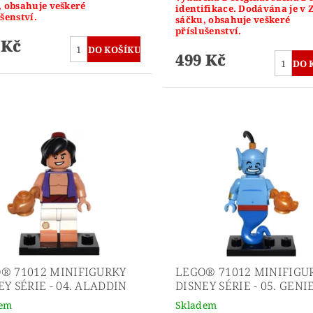
, obsahuje veškeré
identifikace. Dodávána je v 
šenství.
sáčku, obsahuje veškeré
příslušenství.
 Kč
499 Kč
® 71012 MINIFIGURKY
LEGO® 71012 MINIFIGU
EY SÉRIE - 04. ALADDIN
DISNEY SÉRIE - 05. GENI
dem
Skladem