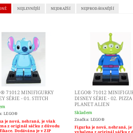
DNĚ
NEJLEVNĚJŠÍ
NEJDRAŽŠÍ
NEJPRODÁVANĚJŠÍ
® 71012 MINIFIGURKY
LEGO® 71012 MINIFIGU
Y SÉRIE - 01. STITCH
DISNEY SÉRIE - 02. PIZZA
PLANET ALIEN
dem
Skladem
a:
LEGO®
Značka:
LEGO®
a je nová, nehraná, je však
ena z originál sáčku z důvodu
Figurka je nová, nehraná, je
fikace. Dodávána je v ZIP
vybalena z originál sáčku z