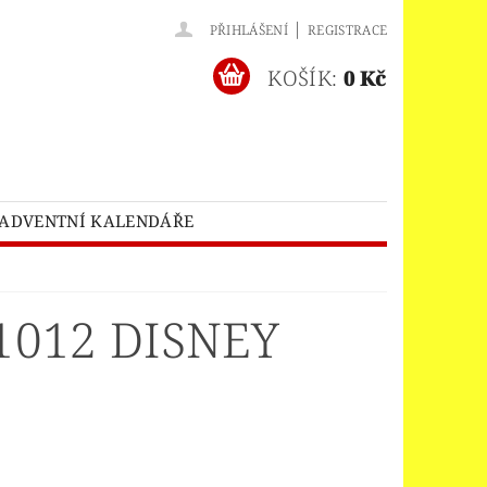
|
PŘIHLÁŠENÍ
REGISTRACE
KOŠÍK:
0 Kč
ADVENTNÍ KALENDÁŘE
O® BATMAN MOVIE
HES™
LEGO® BRICKHEADZ
1012 DISNEY
EGO® CLASSIC
LEGO® CREATOR
EDITIONS
ELNÝ DOMEK
A