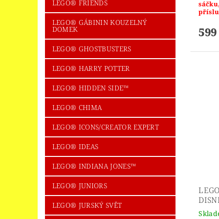
LEGO® FRIENDS
sáčku
příslu
LEGO® GÁBININ KOUZELNÝ
DOMEK
599
LEGO® GHOSTBUSTERS
LEGO® HARRY POTTER
LEGO® HIDDEN SIDE™
LEGO® CHIMA
LEGO® ICONS/CREATOR EXPERT
LEGO® IDEAS
LEGO® INDIANA JONES™
LEGO® JUNIORS
LEGO
DISN
LEGO® JURSKÝ SVĚT
Skla