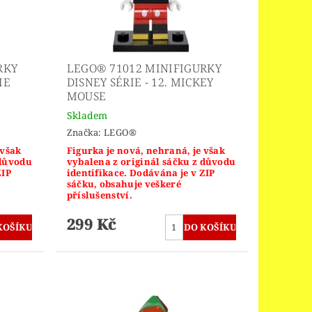
RKY
LEGO® 71012 MINIFIGURKY
IE
DISNEY SÉRIE - 12. MICKEY
MOUSE
Skladem
Značka:
LEGO®
 však
Figurka je nová, nehraná, je však
 důvodu
vybalena z originál sáčku z důvodu
ZIP
identifikace. Dodávána je v ZIP
sáčku, obsahuje veškeré
příslušenství.
299 Kč