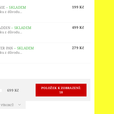
ORS
LEGO® JURSKÝ SVĚT
199 Kč
ENIE
–
SKLADEM
LEGO® MINDSTORMS
čku z důvodu...
INGS
LEGO® MONKIE KID
499 Kč
LADDIN
–
SKLADEM
 PIECE
LEGO® PIRATES
čku z důvodu...
EGO® POWER FUNCTIONS
LEGO® SCULPTURES
279 Kč
TER PAN
–
SKLADEM
čku z důvodu...
 SPEED CHAMPIONS
R THINGS
 OF ZELDA™
OY STORY 4
POLOŽEK K ZOBRAZENÍ:
699
Kč
18
D
VELIKONOCE
A VÝROBCŮ