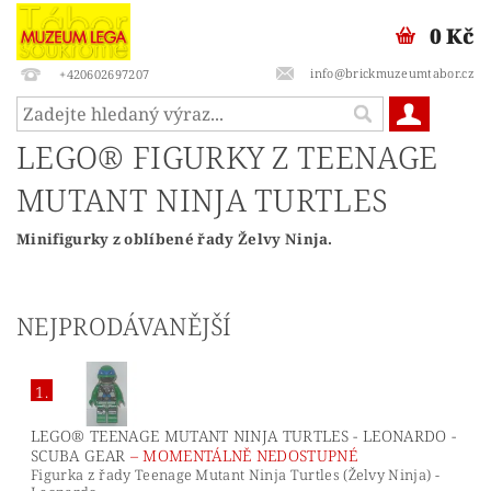
0 Kč
info@brickmuzeumtabor.cz
+420602697207
LEGO® FIGURKY Z TEENAGE
MUTANT NINJA TURTLES
Minifigurky z oblíbené řady Želvy Ninja.
NEJPRODÁVANĚJŠÍ
1.
LEGO® TEENAGE MUTANT NINJA TURTLES - LEONARDO -
SCUBA GEAR
–
MOMENTÁLNĚ NEDOSTUPNÉ
Figurka z řady Teenage Mutant Ninja Turtles (Želvy Ninja) -