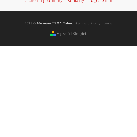
Obchodní podmínky
Kontakty
Napište nám
2026 ©
Muzeum LEGA Tábor
, všechna práva vyhrazena
Vytvořil Shoptet