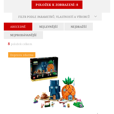
POLOŽEK K ZOBRAZENÍ:
8
FILTR PODLE PARAMETRŮ, VLASTNOSTÍ A VÝROBCŮ
ABECEDNĚ
NEJLEVNĚJŠÍ
NEJDRAŽŠÍ
NEJPRODÁVANĚJŠÍ
8
položek celkem
Doprava zdarma