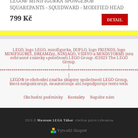
LEGO® MINIFIGURKA SPONGEBOB
SQUAREPANTS - SQUIDWARD - MODIFIED HEAD
799 Kč
DETAIL
LEGO, logo LEGO, minifigurka, DUPLO, logo FRIENDS, logo
MINIFIGURES, DREAMZzz, NINJAGO, VIDIYO a MINDSTORMS jsou
ochranné známky společnosti LEGO Group. ©2023 The LEGO
Group.
|
**********************************************************************
|
LEGO® je obchodní značka skupiny společností LEGO Group,
která nesponzoruje, neautorizuje ani nepodporuje tento web.
Obchodní podmínky
Kontakty
Napište nám
2026 ©
Muzeum LEGA Tábor
, všechna práva vyhrazena
Vytvořil Shoptet