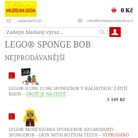
0 Kč
info@brickmuzeumtabor.cz
+420602697207
LEGO® SPONGE BOB
NEJPRODÁVANĚJŠÍ
1.
LEGO® ICONS 11386 SPONGEBOB V KALHOTÁCH: ZÁTIŠÍ
BIKIN
–
ZBOŽÍ JE NA CESTĚ
5 149 Kč
2.
LEGO® MINIFIGURKA SPONGEBOB SQUAREPANTS -
SPONGEBOB - GRIN WITH BOTTOM TEETH
–
VYPRODÁNO