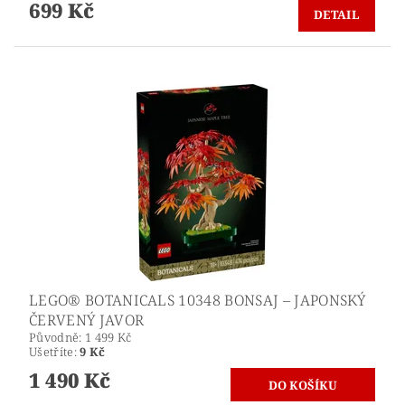
699 Kč
DETAIL
LEGO® BOTANICALS 10348 BONSAJ – JAPONSKÝ
ČERVENÝ JAVOR
Původně:
1 499 Kč
Ušetříte
:
9 Kč
1 490 Kč