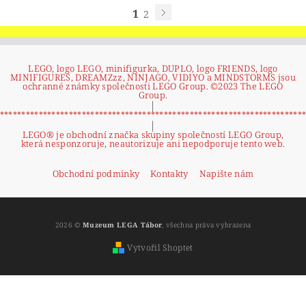
1
2
LEGO, logo LEGO, minifigurka, DUPLO, logo FRIENDS, logo
MINIFIGURES, DREAMZzz, NINJAGO, VIDIYO a MINDSTORMS jsou
ochranné známky společnosti LEGO Group. ©2023 The LEGO
Group.
|
**********************************************************************
|
LEGO® je obchodní značka skupiny společností LEGO Group,
která nesponzoruje, neautorizuje ani nepodporuje tento web.
Obchodní podmínky
Kontakty
Napište nám
2026 ©
Muzeum LEGA Tábor
, všechna práva vyhrazena
Vytvořil Shoptet