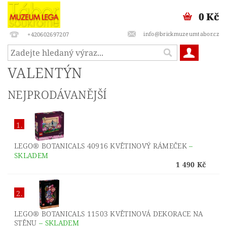
0 Kč
info@brickmuzeumtabor.cz
+420602697207
VALENTÝN
NEJPRODÁVANĚJŠÍ
1.
LEGO® BOTANICALS 40916 KVĚTINOVÝ RÁMEČEK
–
SKLADEM
1 490 Kč
2.
LEGO® BOTANICALS 11503 KVĚTINOVÁ DEKORACE NA
STĚNU
–
SKLADEM