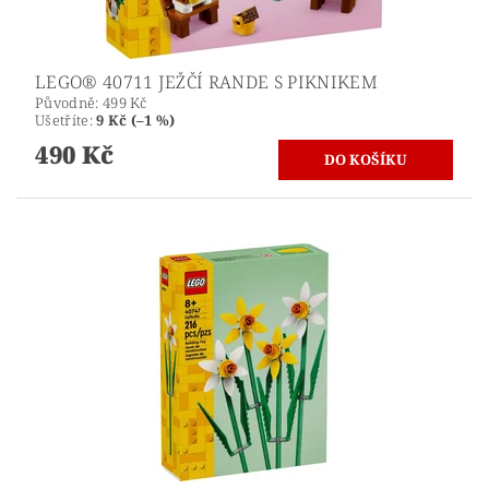
LEGO® 40711 JEŽČÍ RANDE S PIKNIKEM
Původně:
499 Kč
Ušetříte
:
9 Kč (–1 %)
490 Kč