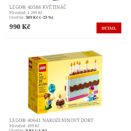
LEGO® 40588 KVĚTINÁČ
Původně:
1 299 Kč
Ušetříte
:
309 Kč (–23 %)
990 Kč
DETAIL
LEGO® 40641 NAROZENINOVÝ DORT
Původně:
499 Kč
Ušetříte
:
9 Kč (–1 %)