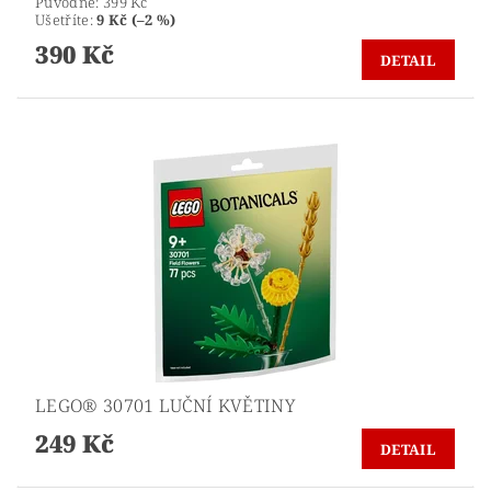
Původně:
399 Kč
Ušetříte
:
9 Kč (–2 %)
390 Kč
DETAIL
LEGO® 30701 LUČNÍ KVĚTINY
249 Kč
DETAIL