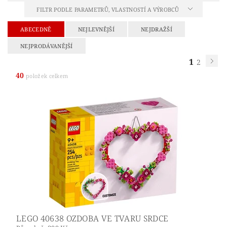
FILTR PODLE PARAMETRŮ, VLASTNOSTÍ A VÝROBCŮ
ABECEDNĚ
NEJLEVNĚJŠÍ
NEJDRAŽŠÍ
NEJPRODÁVANĚJŠÍ
1
2
40
položek celkem
LEGO 40638 OZDOBA VE TVARU SRDCE