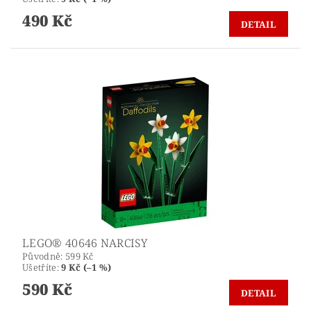
490 Kč
DETAIL
LEGO® 40646 NARCISY
Původně:
599 Kč
Ušetříte
:
9 Kč (–1 %)
590 Kč
DETAIL