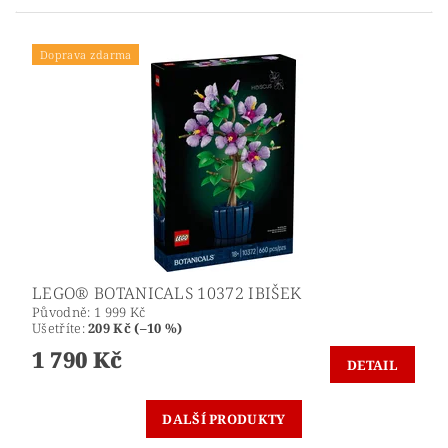
Doprava zdarma
LEGO® BOTANICALS 10372 IBIŠEK
Původně:
1 999 Kč
Ušetříte
:
209 Kč (–10 %)
1 790 Kč
DETAIL
DALŠÍ PRODUKTY