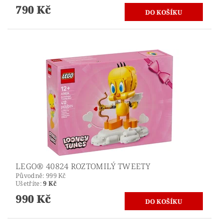
790 Kč
LEGO® 40824 ROZTOMILÝ TWEETY
Původně:
999 Kč
Ušetříte
:
9 Kč
990 Kč