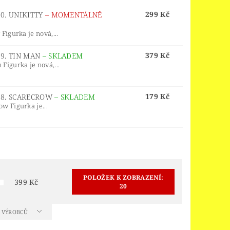
ORS
LEGO® JURSKÝ SVĚT
299 Kč
0. UNIKITTY
–
MOMENTÁLNĚ
LEGO® MINDSTORMS
igurka je nová,...
INGS
LEGO® MONKIE KID
379 Kč
19. TIN MAN
–
SKLADEM
 PIECE
LEGO® PIRATES
Figurka je nová,...
EGO® POWER FUNCTIONS
LEGO® SCULPTURES
179 Kč
18. SCARECROW
–
SKLADEM
w Figurka je...
 SPEED CHAMPIONS
R THINGS
 OF ZELDA™
OY STORY 4
POLOŽEK K ZOBRAZENÍ:
399
Kč
20
D
VELIKONOCE
A VÝROBCŮ