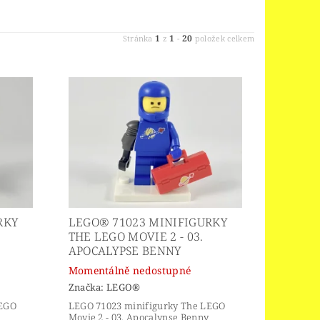
1
1
20
Stránka
z
-
položek celkem
RKY
LEGO® 71023 MINIFIGURKY
THE LEGO MOVIE 2 - 03.
APOCALYPSE BENNY
Momentálně nedostupné
Značka:
LEGO®
LEGO
LEGO 71023 minifigurky The LEGO
Movie 2 - 03. Apocalypse Benny