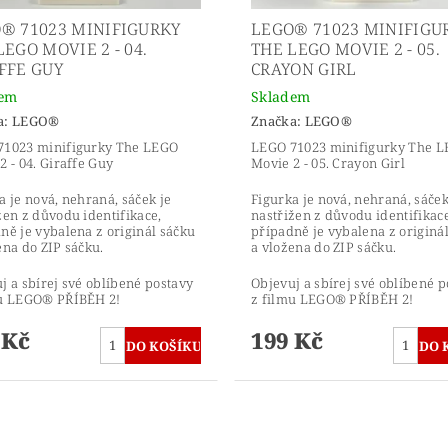
® 71023 MINIFIGURKY
LEGO® 71023 MINIFIGU
LEGO MOVIE 2 - 04.
THE LEGO MOVIE 2 - 05.
FFE GUY
CRAYON GIRL
dem
Skladem
a:
LEGO®
Značka:
LEGO®
71023 minifigurky The LEGO
LEGO 71023 minifigurky The 
2 - 04. Giraffe Guy
Movie 2 - 05. Crayon Girl
a je nová, nehraná, sáček je
Figurka je nová, nehraná, sáček
žen z důvodu identifikace,
nastřižen z důvodu identifikace
ně je vybalena z originál sáčku
případně je vybalena z originá
ena do ZIP sáčku.
a vložena do ZIP sáčku.
j a sbírej své oblíbené postavy
Objevuj a sbírej své oblíbené p
mu LEGO® PŘÍBĚH 2!
z filmu LEGO® PŘÍBĚH 2!
 Kč
199 Kč