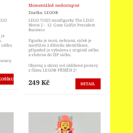
Momentálně nedostupné
Značka:
LEGO®
LEGO
LEGO 71023 minifigurky The LEGO
Movie 2 - 12. Gone Golfin' President
Business
 je
,
Figurka je nová, nehraná, sáček je
l sáčku
nastřižen z důvodu identifikace,
případně je vybalena z originál sáčku
a vložena do ZIP sáčku.
ostavy
Objevuj a sbírej své oblíbené postavy
z filmu LEGO® PŘÍBĚH 2!
249 Kč
DETAIL