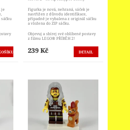
 je
Figurka je nová, nehraná, sáček je
,
nastřižen z důvodu identifikace,
l sáčku
případně je vybalena z originál sáčku
a vložena do ZIP sáčku.
ostavy
Objevuj a sbírej své oblíbené postavy
z filmu LEGO® PŘÍBĚH 2!
239 Kč
DETAIL