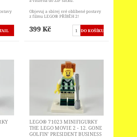
a vložena do ZIP sáčku.
ostavy
Objevuj a sbírej své oblíbené postavy
z filmu LEGO® PŘÍBĚH 2!
399 Kč
TAIL
RKY
LEGO® 71023 MINIFIGURKY
THE LEGO MOVIE 2 - 12. GONE
GOLFIN' PRESIDENT BUSINESS