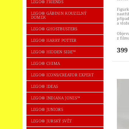
LEGO® FRIENDS
Figurk
LEGO® GÁBININ KOUZELNÝ
nastři
DOMEK
případ
a vlož
LEGO® GHOSTBUSTERS
Objevu
z fil
LEGO® HARRY POTTER
399
LEGO® HIDDEN SIDE™
LEGO® CHIMA
LEGO® ICONS/CREATOR EXPERT
LEGO® IDEAS
LEGO® INDIANA JONES™
LEGO® JUNIORS
LEGO® JURSKÝ SVĚT