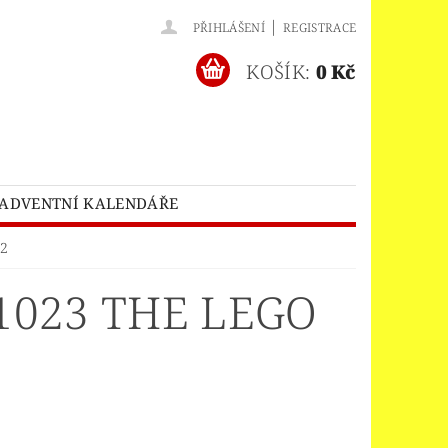
|
PŘIHLÁŠENÍ
REGISTRACE
KOŠÍK:
0 Kč
ADVENTNÍ KALENDÁŘE
O® BATMAN MOVIE
 2
HES™
LEGO® BRICKHEADZ
1023 THE LEGO
EGO® CLASSIC
LEGO® CREATOR
EDITIONS
ELNÝ DOMEK
A