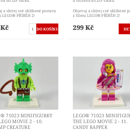
ena do ZIP sáčku.
a vložena do ZIP sáčku.
j a sbírej své oblíbené postavy
Objevuj a sbírej své oblíbené p
mu LEGO® PŘÍBĚH 2!
z filmu LEGO® PŘÍBĚH 2!
 Kč
299 Kč
DE
® 71023 MINIFIGURKY
LEGO® 71023 MINIFIGU
LEGO MOVIE 2 - 10.
THE LEGO MOVIE 2 - 11.
MP CREATURE
CANDY RAPPER