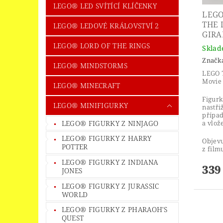
LEGO® LED SVÍTÍCÍ KLÍČENKY
LEGO
THE 
LEGO® LEDOVÉ KRÁLOVSTVÍ 2
GIRA
LEGO® LORD OF THE RINGS
Skla
Značk
LEGO® MINDSTORMS
LEGO 
Movie 
LEGO® MINECRAFT
Figurk
LEGO® MINIFIGURKY
nastři
případ
a vlož
LEGO® FIGURKY Z NINJAGO
LEGO® FIGURKY Z HARRY
Objevu
POTTER
z fil
LEGO® FIGURKY Z INDIANA
339
JONES
LEGO® FIGURKY Z JURASSIC
WORLD
LEGO® FIGURKY Z PHARAOH'S
QUEST