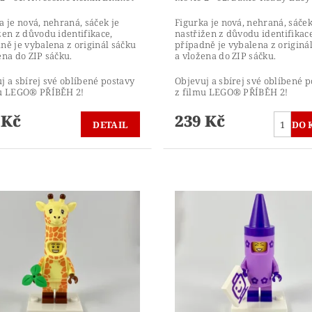
a je nová, nehraná, sáček je
Figurka je nová, nehraná, sáček
žen z důvodu identifikace,
nastřižen z důvodu identifikace
ně je vybalena z originál sáčku
případně je vybalena z originá
ena do ZIP sáčku.
a vložena do ZIP sáčku.
j a sbírej své oblíbené postavy
Objevuj a sbírej své oblíbené p
mu LEGO® PŘÍBĚH 2!
z filmu LEGO® PŘÍBĚH 2!
 Kč
239 Kč
DETAIL