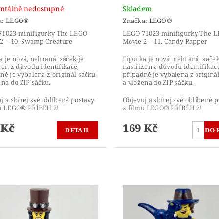
tálně nedostupné
Skladem
a:
LEGO®
Značka:
LEGO®
71023 minifigurky The LEGO
LEGO 71023 minifigurky The 
2 - 10. Swamp Creature
Movie 2 - 11. Candy Rapper
a je nová, nehraná, sáček je
Figurka je nová, nehraná, sáček
žen z důvodu identifikace,
nastřižen z důvodu identifikace
ně je vybalena z originál sáčku
případně je vybalena z originá
ena do ZIP sáčku.
a vložena do ZIP sáčku.
j a sbírej své oblíbené postavy
Objevuj a sbírej své oblíbené p
mu LEGO® PŘÍBĚH 2!
z filmu LEGO® PŘÍBĚH 2!
 Kč
169 Kč
DETAIL