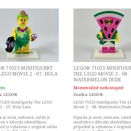
® 71023 MINIFIGURKY
LEGO® 71023 MINIFIGU
LEGO MOVIE 2 - 07. HULA
THE LEGO MOVIE 2 - 08.
A
WATERMELON DUDE
dem
Momentálně nedostupné
a:
LEGO®
Značka:
LEGO®
71023 minifigurky The LEGO
LEGO 71023 minifigurky The 
2 - 07. Hula Lula
Movie 2 - 08. Watermelon Dud
a je nová, nehraná, sáček je
Figurka je nová, nehraná, sáček
žen z důvodu identifikace,
nastřižen z důvodu identifikace
ně je vybalena z originál sáčku
případně je vybalena z originá