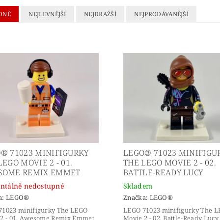
DNĚ
NEJLEVNĚJŠÍ
NEJDRAŽŠÍ
NEJPRODÁVANĚJŠÍ
® 71023 MINIFIGURKY
LEGO® 71023 MINIFIGU
LEGO MOVIE 2 - 01.
THE LEGO MOVIE 2 - 02.
SOME REMIX EMMET
BATTLE-READY LUCY
tálně nedostupné
Skladem
a:
LEGO®
Značka:
LEGO®
71023 minifigurky The LEGO
LEGO 71023 minifigurky The 
 2 - 01. Awesome Remix Emmet
Movie 2 - 02. Battle-Ready Lucy