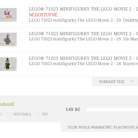
® IDEAS
LEGO® INDIANA JONES™
LEGO® JUNI
LEGO® 71023 MINIFIGURKY THE LEGO MOVIE 2 - 2
 LEDOVÉ KRÁLOVSTVÍ 2
LEGO® LORD OF THE RINGS
NEDOSTUPNÉ
LEGO 71023 minifigurky The LEGO Movie 2 - 20. Unikitty F
URKY
LEGO® MINIONS
LEGO® MODULAR BUILD
LEGO® 71023 MINIFIGURKY THE LEGO MOVIE 2 - 
LEGO® NINJAGO A NINJAGO MOVIE
LEGO® ONE
LEGO 71023 minifigurky The LEGO Movie 2 - 19. Tin Man 
LEGO® POKÉMON™
LEGO® POLYBAG (SÁČKY)
L
ŘÍVĚŠKY NA KLÍČE A MAGNETKY
LEGO® RACERS
LEGO® 71023 MINIFIGURKY THE LEGO MOVIE 2 - 
LEGO 71023 minifigurky The LEGO Movie 2 - 18. Scarecro
 SHREK
LEGO® SONIC THE HEDGEHOG™
LEGO®
ONGE BOB
LEGO® STAR WARS
LEGO® STRANGE
ZOBRAZIT VÍCE
 MARIO™
LEGO® TECHNIC
LEGO® THE LEGEND
LEGO MOVIE 2
LEGO® THE SIMPSONS
LEGO® T
 SKLADĚ
149
Kč
UNIKITTY!
LEGO® WEDNESDAY
LEGO® WICKE
CE
NOVINKA
TIP
ÍNKOVÉ PŘEDMĚTY
VALENTÝN
VÁNOČNÍ SETY
FILTR PODLE PARAMETRŮ, VLASTNOSTÍ 
KONTAKTY
HODNOCENÍ OBCHODU