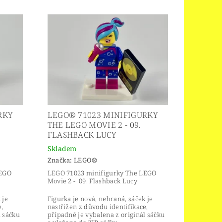
RKY
LEGO® 71023 MINIFIGURKY
THE LEGO MOVIE 2 - 09.
FLASHBACK LUCY
Skladem
Značka:
LEGO®
LEGO
LEGO 71023 minifigurky The LEGO
e
Movie 2 - 09. Flashback Lucy
 je
Figurka je nová, nehraná, sáček je
,
nastřižen z důvodu identifikace,
l sáčku
případně je vybalena z originál sáčku