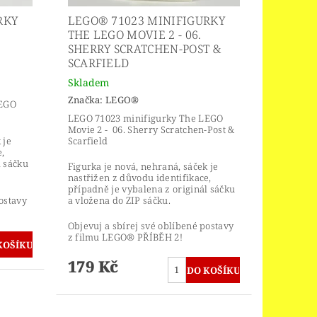
RKY
LEGO® 71023 MINIFIGURKY
THE LEGO MOVIE 2 - 06.
SHERRY SCRATCHEN-POST &
SCARFIELD
Skladem
Značka:
LEGO®
LEGO
LEGO 71023 minifigurky The LEGO
Movie 2 - 06. Sherry Scratchen-Post &
 je
Scarfield
,
l sáčku
Figurka je nová, nehraná, sáček je
nastřižen z důvodu identifikace,
případně je vybalena z originál sáčku
ostavy
a vložena do ZIP sáčku.
Objevuj a sbírej své oblíbené postavy
z filmu LEGO® PŘÍBĚH 2!
179 Kč