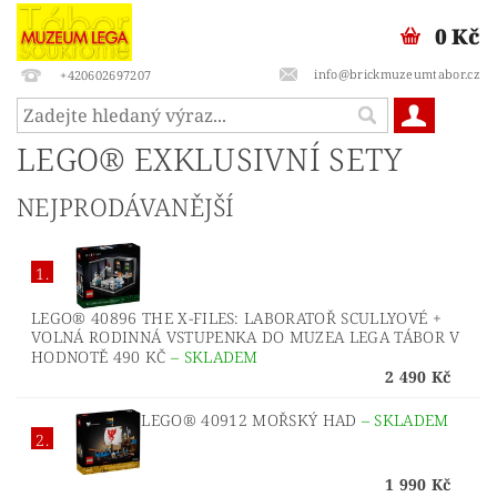
0 Kč
info@brickmuzeumtabor.cz
+420602697207
LEGO® EXKLUSIVNÍ SETY
NEJPRODÁVANĚJŠÍ
1.
LEGO® 40896 THE X-FILES: LABORATOŘ SCULLYOVÉ +
VOLNÁ RODINNÁ VSTUPENKA DO MUZEA LEGA TÁBOR V
HODNOTĚ 490 KČ
–
SKLADEM
2 490 Kč
LEGO® 40912 MOŘSKÝ HAD
–
SKLADEM
2.
1 990 Kč