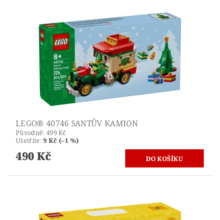
LEGO® 40746 SANTŮV KAMION
Původně:
499 Kč
Ušetříte
:
9 Kč (–1 %)
490 Kč