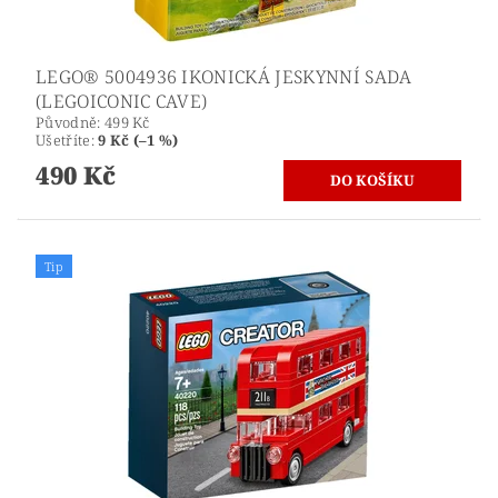
LEGO® 5004936 IKONICKÁ JESKYNNÍ SADA
(LEGOICONIC CAVE)
Původně:
499 Kč
Ušetříte
:
9 Kč (–1 %)
490 Kč
Tip