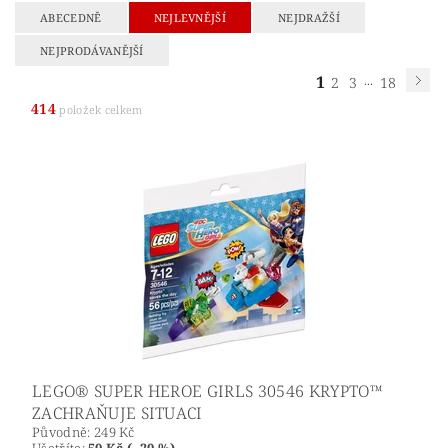
ABECEDNĚ
NEJLEVNĚJŠÍ
NEJDRAŽŠÍ
NEJPRODÁVANĚJŠÍ
1
...
2
3
18
414
položek celkem
LEGO® SUPER HEROE GIRLS 30546 KRYPTO™
ZACHRAŇUJE SITUACI
Původně:
249 Kč