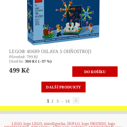
LEGO® 40689 OSLAVA S OHŇOSTROJI
Původně:
799 Kč
Ušetříte
:
300 Kč (–37 %)
499 Kč
DALŠÍ PRODUKTY
1
...
2
3
18
LEGO, logo LEGO, minifigurka, DUPLO, logo FRIENDS, logo