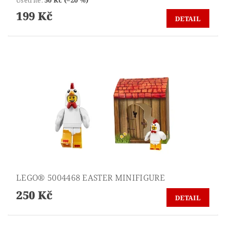
Ušetříte
:
50 Kč (–20 %)
199 Kč
DETAIL
LEGO® 5004468 EASTER MINIFIGURE
250 Kč
DETAIL