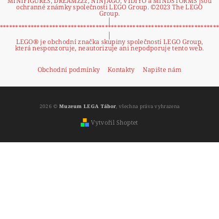
MINIFIGURES, DREAMZzz, NINJAGO, VIDIYO a MINDSTORMS jsou
ochranné známky společnosti LEGO Group. ©2023 The LEGO
Group.
|
**********************************************************************
|
LEGO® je obchodní značka skupiny společností LEGO Group,
která nesponzoruje, neautorizuje ani nepodporuje tento web.
Obchodní podmínky
Kontakty
Napište nám
2026 ©
Muzeum LEGA Tábor
, všechna práva vyhrazena
Vytvořil Shoptet