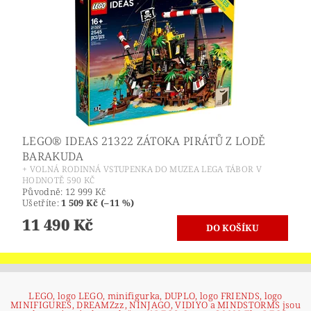
LEGO® IDEAS 21322 ZÁTOKA PIRÁTŮ Z LODĚ
BARAKUDA
+ VOLNÁ RODINNÁ VSTUPENKA DO MUZEA LEGA TÁBOR V
HODNOTĚ 590 KČ
Původně:
12 999 Kč
Ušetříte
:
1 509 Kč (–11 %)
11 490 Kč
LEGO, logo LEGO, minifigurka, DUPLO, logo FRIENDS, logo
MINIFIGURES, DREAMZzz, NINJAGO, VIDIYO a MINDSTORMS jsou