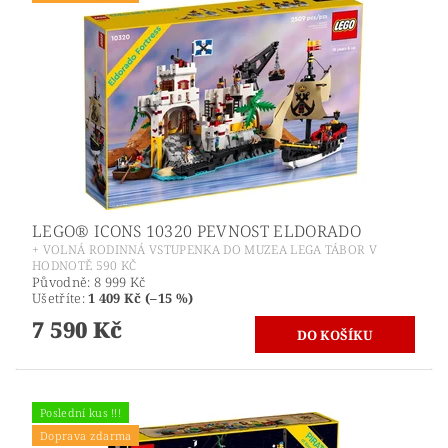
LEGO® ICONS 10320 PEVNOST ELDORADO
+ VOLNÁ RODINNÁ VSTUPENKA DO MUZEA LEGA TÁBOR V
HODNOTĚ 590 KČ
Původně:
8 999 Kč
Ušetříte
:
1 409 Kč (–15 %)
7 590 Kč
Poslední kus !!!
Doprava zdarma