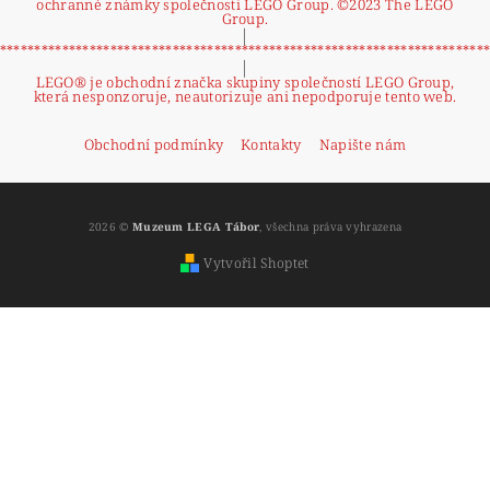
ochranné známky společnosti LEGO Group. ©2023 The LEGO
Group.
|
**********************************************************************
|
LEGO® je obchodní značka skupiny společností LEGO Group,
která nesponzoruje, neautorizuje ani nepodporuje tento web.
Obchodní podmínky
Kontakty
Napište nám
2026 ©
Muzeum LEGA Tábor
, všechna práva vyhrazena
Vytvořil Shoptet