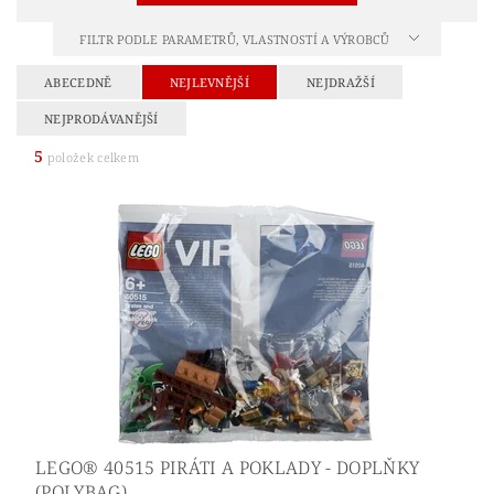
FILTR PODLE PARAMETRŮ, VLASTNOSTÍ A VÝROBCŮ
ABECEDNĚ
NEJLEVNĚJŠÍ
NEJDRAŽŠÍ
NEJPRODÁVANĚJŠÍ
5
položek celkem
LEGO® 40515 PIRÁTI A POKLADY - DOPLŇKY
(POLYBAG)