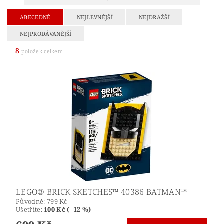
ABECEDNĚ
NEJLEVNĚJŠÍ
NEJDRAŽŠÍ
NEJPRODÁVANĚJŠÍ
8
položek celkem
LEGO® BRICK SKETCHES™ 40386 BATMAN™
Původně:
799 Kč
Ušetříte
:
100 Kč (–12 %)