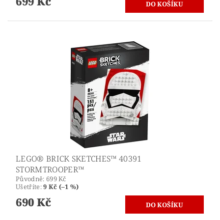
699 Kč
LEGO® BRICK SKETCHES™ 40391
STORMTROOPER™
Původně:
699 Kč
Ušetříte
:
9 Kč (–1 %)
690 Kč