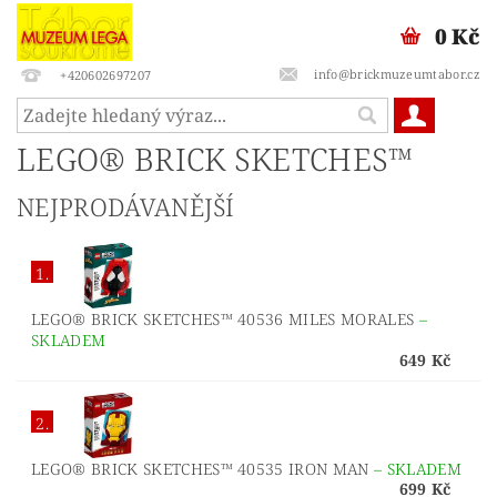
0 Kč
info@brickmuzeumtabor.cz
+420602697207
LEGO® BRICK SKETCHES™
NEJPRODÁVANĚJŠÍ
1.
LEGO® BRICK SKETCHES™ 40536 MILES MORALES
–
SKLADEM
649 Kč
2.
LEGO® BRICK SKETCHES™ 40535 IRON MAN
–
SKLADEM
699 Kč