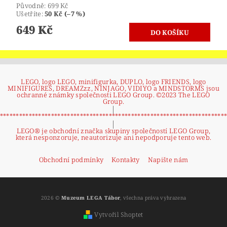
Původně:
699 Kč
Ušetříte
:
50 Kč (–7 %)
649 Kč
LEGO, logo LEGO, minifigurka, DUPLO, logo FRIENDS, logo
MINIFIGURES, DREAMZzz, NINJAGO, VIDIYO a MINDSTORMS jsou
ochranné známky společnosti LEGO Group. ©2023 The LEGO
Group.
|
**********************************************************************
|
LEGO® je obchodní značka skupiny společností LEGO Group,
která nesponzoruje, neautorizuje ani nepodporuje tento web.
Obchodní podmínky
Kontakty
Napište nám
2026 ©
Muzeum LEGA Tábor
, všechna práva vyhrazena
Vytvořil Shoptet