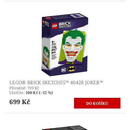
LEGO® BRICK SKETCHES™ 40428 JOKER™
Původně:
799 Kč
Ušetříte
:
100 Kč (–12 %)
699 Kč