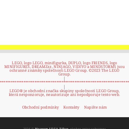
LEGO, logo LEGO, minifigurka, DUPLO, logo FRIENDS, logo
MINIFIGURES, DREAMZzz, NINJAGO, VIDIYO a MINDSTORMS jsou
ochranné známky společnosti LEGO Group. ©2023 The LEGO
Group.
|
**********************************************************************
|
LEGO® je obchodní značka skupiny společností LEGO Group,
která nesponzoruje, neautorizuje ani nepodporuje tento web.
Obchodní podmínky
Kontakty
Napište nám
2026 ©
Muzeum LEGA Tábor
, všechna práva vyhrazena