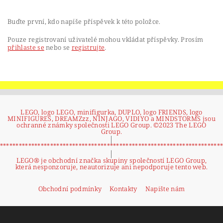
Buďte první, kdo napíše příspěvek k této položce.
Pouze registrovaní uživatelé mohou vkládat příspěvky. Prosím
přihlaste se
nebo se
registrujte
.
LEGO, logo LEGO, minifigurka, DUPLO, logo FRIENDS, logo
MINIFIGURES, DREAMZzz, NINJAGO, VIDIYO a MINDSTORMS jsou
ochranné známky společnosti LEGO Group. ©2023 The LEGO
Group.
|
**********************************************************************
|
LEGO® je obchodní značka skupiny společností LEGO Group,
která nesponzoruje, neautorizuje ani nepodporuje tento web.
Obchodní podmínky
Kontakty
Napište nám