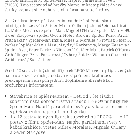
LEGO® Minifigurky Spider-Man: Napříč paralelními světy
(71050). Tyto sestavitelné hračky Marvel můžete přidat do své
sbírky, vystavit si je nebo si s nimi hrát na superhrdiny.
V každé krabičce s překvapením najdete 1 sběratelskou
minifigurku ze světa Spider-Mana. Celkem jich můžete nasbírat
12: Miles Morales / Spider-Man, Miguel O'Hara / Spider-Man 2099,
Gwen Stacyová / Spider Gwen, Hobie Brown / Spider-Punk, Pavitr
Prabhakar / Spider-Man India, Miles G. Morales / Prowler, Peter B.
Parker / Spider-Man a May „Mayday“ Parkerová, Margo Kessová /
Spider-Byte, Peter Parker / Werewolf Spider-Man, Patrick O'Hara /
Web-Slinger, Petra Parkerová / Cyborg Spider-Woman a Charlotte
Webberová / Sun-Spider.
Všech 12 sestavitelných minifigurek LEGO Marvel je připravených
na hru a každá z nich je dodává v zapečetěné krabičce s
překvapením s alespoň jedním doplňkem a sběratelskou
brožurkou s informacemi.
Stavebnice se Spider-Manem – Děti od 5 let si užijí
superhrdinská dobrodružství s řadou LEGO® minifigurek
Spider-Man: Napříč paralelními světy a v každé krabičce
s překvapením najdou 1 minifigurku
1 z 12 sestavitelných figurek superhrdinů LEGO®– 1 z 12
postav z filmu Spider-Man: Napříč paralelními světy v
každé krabičce, včetně Milese Moralese, Miguela O'Hary
a Gwen Stacyové