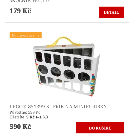
ŠKOLNÍK WILLIE
179 Kč
DETAIL
Doprava zdarma
LEGO® 851399 KUFŘÍK NA MINIFIGURKY
Původně:
599 Kč
Ušetříte
:
9 Kč (–1 %)
590 Kč