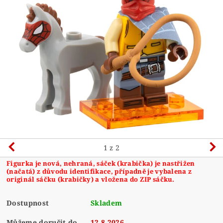
1
z 2
Figurka je nová, nehraná, sáček (krabička) je nastřižen
(načatá) z důvodu identifikace, případně je vybalena z
originál sáčku (krabičky) a vložena do ZIP sáčku.
Dostupnost
Skladem
Můžeme doručit do
12.8.2026