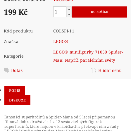
199 Kč
Kód produktu
COLSPI-11
Značka
LEGO®
LEGO® minifigurky 71050 Spider-
Kategorie
Man: Napříč paralelními světy
Dotaz
Hlídat cenu
POPIS
DISKUZE
Fanoušci superhrdinů a Spider-Mana od 5 let si připomenou
filmová dobrodružství s 1 z 12 sestavitelných figurek
superhrdinů, které najdou v krabičkách s překvapením z řady