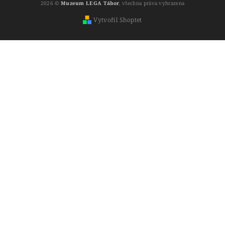
2026 ©
Muzeum LEGA Tábor
, všechna práva vyhrazena
Vytvořil Shoptet