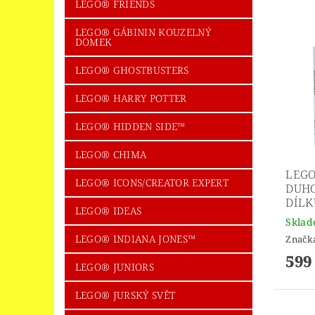
LEGO® FRIENDS
LEGO® GÁBININ KOUZELNÝ
DOMEK
LEGO® GHOSTBUSTERS
LEGO® HARRY POTTER
LEGO® HIDDEN SIDE™
LEGO® CHIMA
LEGO
LEGO® ICONS/CREATOR EXPERT
DUHO
DÍLK
LEGO® IDEAS
Skla
LEGO® INDIANA JONES™
Značk
599
LEGO® JUNIORS
LEGO® JURSKÝ SVĚT