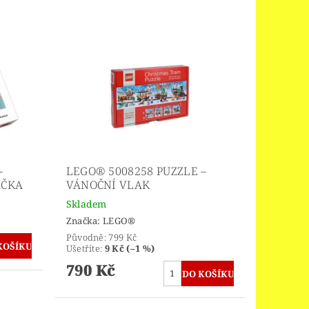
-
LEGO® 5008258 PUZZLE –
AČKA
VÁNOČNÍ VLAK
Skladem
Značka:
LEGO®
Původně:
799 Kč
Ušetříte
:
9 Kč (–1 %)
790 Kč