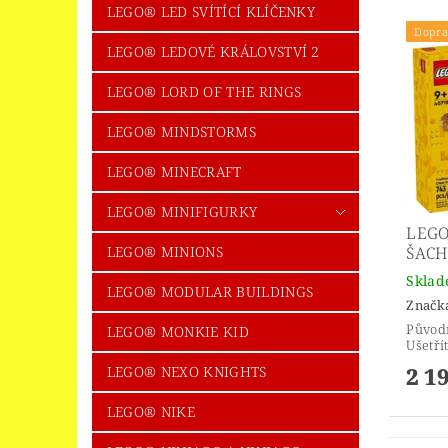
LEGO® LED SVÍTÍCÍ KLÍČENKY
Dopra
LEGO® LEDOVÉ KRÁLOVSTVÍ 2
LEGO® LORD OF THE RINGS
LEGO® MINDSTORMS
LEGO® MINECRAFT
LEGO® MINIFIGURKY
LEGO
LEGO® MINIONS
ŠACH
Skla
LEGO® MODULAR BUILDINGS
Značk
Původ
LEGO® MONKIE KID
Ušetří
2 1
LEGO® NEXO KNIGHTS
LEGO® NIKE