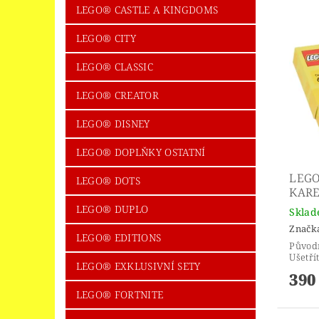
LEGO® CASTLE A KINGDOMS
LEGO® CITY
LEGO® CLASSIC
LEGO® CREATOR
LEGO® DISNEY
LEGO® DOPLŇKY OSTATNÍ
LEGO
LEGO® DOTS
KARE
LEGO® DUPLO
Skla
Značk
LEGO® EDITIONS
Původ
Ušetří
LEGO® EXKLUSIVNÍ SETY
390
LEGO® FORTNITE