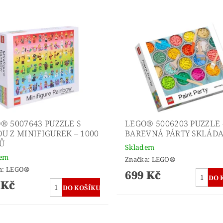
® 5007643 PUZZLE S
LEGO® 5006203 PUZZLE 
U Z MINIFIGUREK – 1000
BAREVNÁ PÁRTY SKLÁD
Ů
Skladem
dem
Značka:
LEGO®
a:
LEGO®
699 Kč
 Kč