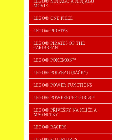
LEGO® NINJAGO A NINJAGO
MOVIE
LEGO® ONE PIECE
LEGO® PIRATES
LEGO® PIRATES OF THE
CARIBBEAN
LEGO® POKÉMON™
LEGO® POLYBAG (SÁČKY)
LEGO® POWER FUNCTIONS
LEGO® POWERPUFF GIRLS™
LEGO® PŘÍVĚŠKY NA KLÍČE A
MAGNETKY
LEGO® RACERS
LEGO® SCULPTURES