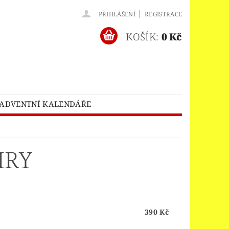
|
PŘIHLÁŠENÍ
REGISTRACE
KOŠÍK:
0 Kč
ADVENTNÍ KALENDÁŘE
O® BATMAN MOVIE
HES™
LEGO® BRICKHEADZ
HRY
EGO® CLASSIC
LEGO® CREATOR
EDITIONS
ELNÝ DOMEK
390 Kč
M
A