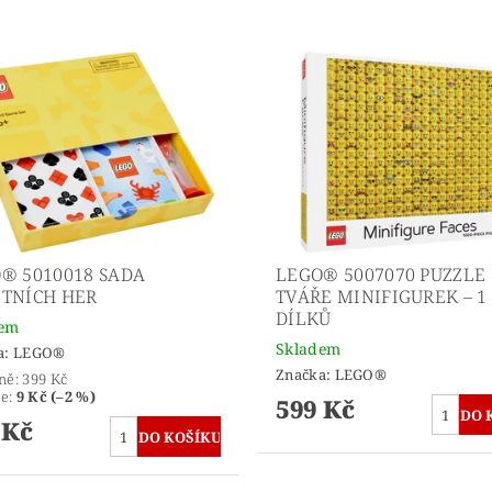
® 5010018 SADA
LEGO® 5007070 PUZZLE
TNÍCH HER
TVÁŘE MINIFIGUREK – 1
DÍLKŮ
dem
Skladem
a:
LEGO®
Značka:
LEGO®
ně:
399 Kč
te
:
9 Kč (–2 %)
599 Kč
 Kč