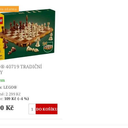
va zdarma
® 40719 TRADIČNÍ
Y
dem
a:
LEGO®
ně:
2 299 Kč
te
:
109 Kč (–4 %)
90 Kč