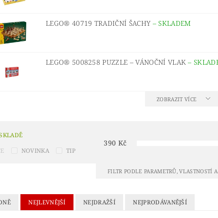
® IDEAS
LEGO® INDIANA JONES™
LEGO® JUNI
 LEDOVÉ KRÁLOVSTVÍ 2
LEGO® LORD OF THE RINGS
LEGO® 40719 TRADIČNÍ ŠACHY
–
SKLADEM
URKY
LEGO® MINIONS
LEGO® MODULAR BUILD
LEGO® NINJAGO A NINJAGO MOVIE
LEGO® ONE
LEGO® 5008258 PUZZLE – VÁNOČNÍ VLAK
–
SKLAD
LEGO® POKÉMON™
LEGO® POLYBAG (SÁČKY)
L
ŘÍVĚŠKY NA KLÍČE A MAGNETKY
LEGO® RACERS
ZOBRAZIT VÍCE
 SHREK
LEGO® SONIC THE HEDGEHOG™
LEGO®
ONGE BOB
LEGO® STAR WARS
LEGO® STRANGE
 SKLADĚ
390
Kč
 MARIO™
LEGO® TECHNIC
LEGO® THE LEGEND
CE
NOVINKA
TIP
LEGO MOVIE 2
LEGO® THE SIMPSONS
LEGO® T
FILTR PODLE PARAMETRŮ, VLASTNOSTÍ 
UNIKITTY!
LEGO® WEDNESDAY
LEGO® WICKE
ÍNKOVÉ PŘEDMĚTY
VALENTÝN
VÁNOČNÍ SETY
DNĚ
NEJLEVNĚJŠÍ
NEJDRAŽŠÍ
NEJPRODÁVANĚJŠÍ
KONTAKTY
HODNOCENÍ OBCHODU