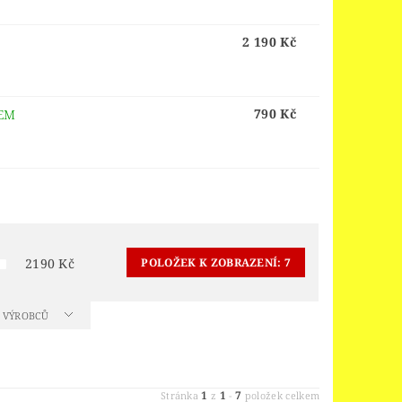
ORS
LEGO® JURSKÝ SVĚT
LEGO® MINDSTORMS
2 190 Kč
INGS
LEGO® MONKIE KID
 PIECE
LEGO® PIRATES
790 Kč
EM
EGO® POWER FUNCTIONS
LEGO® SCULPTURES
 SPEED CHAMPIONS
R THINGS
2190
Kč
POLOŽEK K ZOBRAZENÍ:
7
 OF ZELDA™
OY STORY 4
A VÝROBCŮ
D
VELIKONOCE
1
1
7
Stránka
z
-
položek celkem