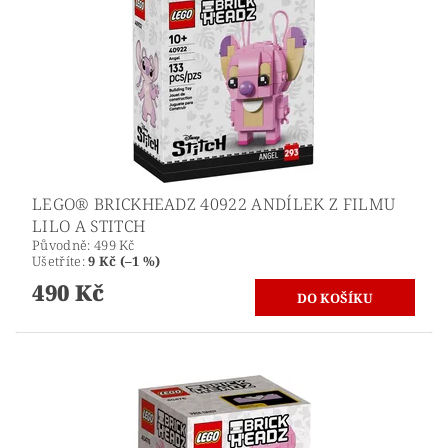
LEGO® BRICKHEADZ 40922 ANDÍLEK Z FILMU
LILO A STITCH
Původně:
499 Kč
Ušetříte
:
9 Kč (–1 %)
490 Kč