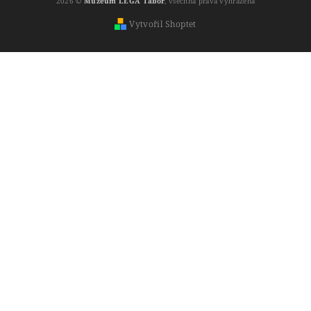
2026 ©
Muzeum LEGA Tábor
, všechna práva vyhrazena
Vytvořil Shoptet