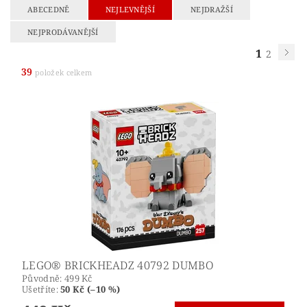
ABECEDNĚ
NEJLEVNĚJŠÍ
NEJDRAŽŠÍ
NEJPRODÁVANĚJŠÍ
1
2
39
položek celkem
LEGO® BRICKHEADZ 40792 DUMBO
Původně:
499 Kč
Ušetříte
:
50 Kč (–10 %)