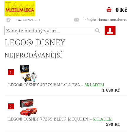
0 Kč
info@brickmuzeumtabor.cz
+420602697207
LEGO® DISNEY
NEJPRODÁVANĚJŠÍ
1.
LEGO® DISNEY 43279 VALL•I A EVA
–
SKLADEM
1 690 Kč
2.
LEGO® DISNEY 77255 BLESK MCQUEEN
–
SKLADEM
590 Kč