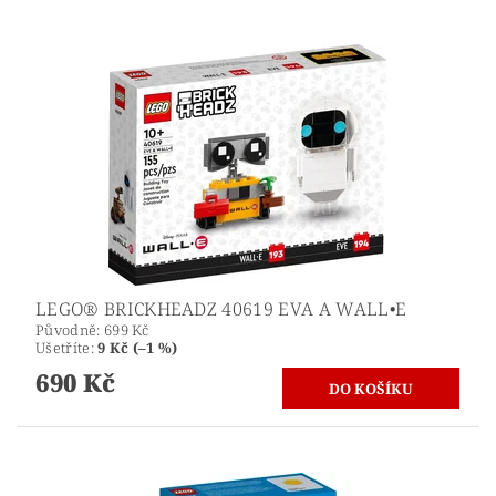
LEGO® BRICKHEADZ 40619 EVA A WALL•E
Původně:
699 Kč
Ušetříte
:
9 Kč (–1 %)
690 Kč