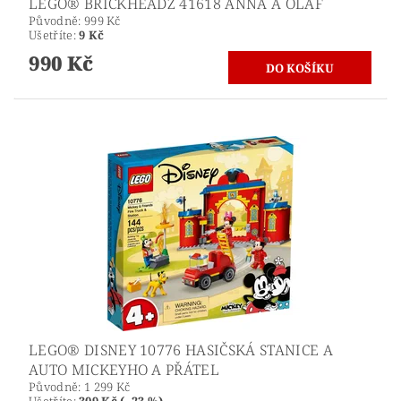
LEGO® BRICKHEADZ 41618 ANNA A OLAF
Původně:
999 Kč
Ušetříte
:
9 Kč
990 Kč
LEGO® DISNEY 10776 HASIČSKÁ STANICE A
AUTO MICKEYHO A PŘÁTEL
Původně:
1 299 Kč
Ušetříte
:
309 Kč (–23 %)