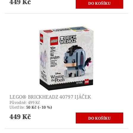
449 Kč
LEGO® BRICKHEADZ 40797 IJÁČEK
Původně:
499 Kč
Ušetříte
:
50 Kč (–10 %)
449 Kč