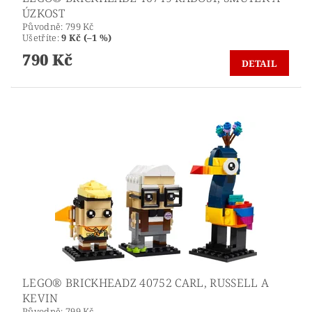
ÚZKOST
Původně:
799 Kč
Ušetříte
:
9 Kč (–1 %)
790 Kč
DETAIL
LEGO® BRICKHEADZ 40752 CARL, RUSSELL A
KEVIN
Původně:
799 Kč