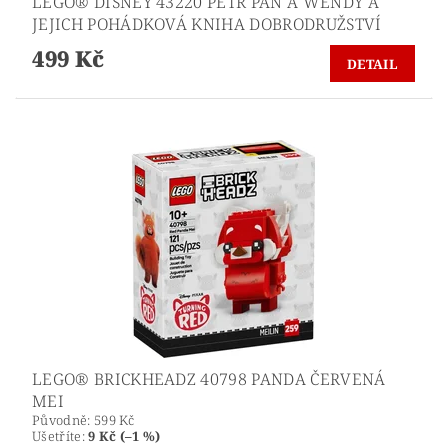
LEGO® DISNEY 43220 PETR PAN A WENDY A
JEJICH POHÁDKOVÁ KNIHA DOBRODRUŽSTVÍ
499 Kč
DETAIL
LEGO® BRICKHEADZ 40798 PANDA ČERVENÁ
MEI
Původně:
599 Kč
Ušetříte
:
9 Kč (–1 %)