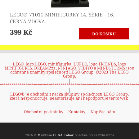
LEGO® 71010 MINIFIGURKY 14. SÉRIE - 16.
ČERNÁ VDOVA
399 Kč
LEGO, logo LEGO, minifigurka, DUPLO, logo FRIENDS, logo
MINIFIGURES, DREAMZzz, NINJAGO, VIDIYO a MINDSTORMS jsou
ochranné známky společnosti LEGO Group. ©2023 The LEGO
Group.
|
**********************************************************************
|
LEGO® je obchodní značka skupiny společností LEGO Group,
která nesponzoruje, neautorizuje ani nepodporuje tento web.
Obchodní podmínky
Kontakty
Napište nám
2026 ©
Muzeum LEGA Tábor
, všechna práva vyhrazena