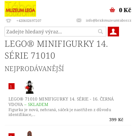
0 Kč
info@brickmuzeumtabor.cz
+420602697207
LEGO® MINIFIGURKY 14.
SÉRIE 71010
NEJPRODÁVANĚJŠÍ
1.
LEGO® 71010 MINIFIGURKY 14. SÉRIE - 16. ČERNÁ
VDOVA
–
SKLADEM
Figurka je nová, nehraná, sáček je nastřižen z důvodu
identifikace,...
399 Kč