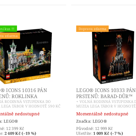
ní kus !!!
Doprava zdarma
va zdarma
® ICONS 10316 PÁN
LEGO® ICONS 10333 PÁN
ENŮ: ROKLINKA
PRSTENŮ: BARAD-DÛR™
NÁ RODINNÁ VSTUPENKA DO
+ VOLNÁ RODINNÁ VSTUPENKA 
 LEGA TÁBOR V HODNOTĚ 590 KČ
MUZEA LEGA TÁBOR V HODNOTĚ 
tálně nedostupné
Momentálně nedostupné
a:
LEGO®
Značka:
LEGO®
ně:
12 399 Kč
Původně:
12 999 Kč
te
:
2 409 Kč (–19 %)
Ušetříte
:
1 009 Kč (–7 %)