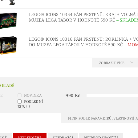
® IDEAS
LEGO® INDIANA JONES™
LEGO® JUNI
 LEDOVÉ KRÁLOVSTVÍ 2
LEGO® LORD OF THE RINGS
LEGO® ICONS 10354 PÁN PRSTENŮ: KRAJ + VOLN
MUZEA LEGA TÁBOR V HODNOTĚ 590 KČ
–
SKLADE
URKY
LEGO® MINIONS
LEGO® MODULAR BUILD
LEGO® NINJAGO A NINJAGO MOVIE
LEGO® ONE
LEGO® ICONS 10316 PÁN PRSTENŮ: ROKLINKA + 
DO MUZEA LEGA TÁBOR V HODNOTĚ 590 KČ
–
MOM
LEGO® POKÉMON™
LEGO® POLYBAG (SÁČKY)
L
ŘÍVĚŠKY NA KLÍČE A MAGNETKY
LEGO® RACERS
ZOBRAZIT VÍCE
 SHREK
LEGO® SONIC THE HEDGEHOG™
LEGO®
ONGE BOB
LEGO® STAR WARS
LEGO® STRANGE
 SKLADĚ
 MARIO™
LEGO® TECHNIC
LEGO® THE LEGEND
990
Kč
CE
NOVINKA
LEGO MOVIE 2
POSLEDNÍ
LEGO® THE SIMPSONS
LEGO® T
KUS !!!
UNIKITTY!
LEGO® WEDNESDAY
LEGO® WICKE
FILTR PODLE PARAMETRŮ, VLASTNOSTÍ 
ÍNKOVÉ PŘEDMĚTY
VALENTÝN
VÁNOČNÍ SETY
KONTAKTY
HODNOCENÍ OBCHODU
DNĚ
NEJLEVNĚJŠÍ
NEJDRAŽŠÍ
NEJPRODÁVANĚJŠÍ