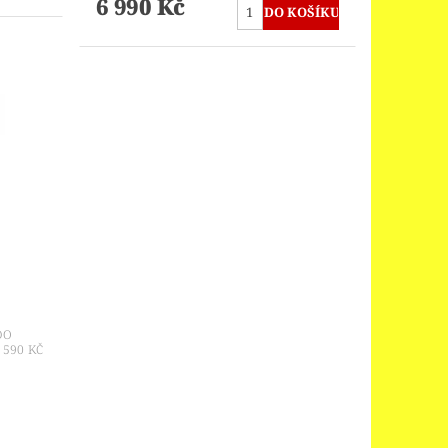
6 990 Kč
DO
590 KČ