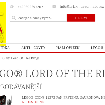
info@brickmuzeumtabor.cz
+420602697207
BÍDKA
ANTI - COVID
HALLOWEEN
LEGO® 
ECTURE
LEGO® ART
LEGO® AVATAR
LEG
LEGO® Lord Of The Rings
LEGO® BOTANICKÁ KOLEKCE
LEGO® BRICK SKETC
GO® LORD OF THE R
LEGO® CASTLE A KINGDOMS
LEGO® CITY
L
ATNÍ
LEGO® DOTS
LEGO® DUPLO
LEGO® 
PRODÁVANĚJŠÍ
TNITE
LEGO® FRIENDS
LEGO® GÁBININ KOUZ
LEGO® ICONS 11373 PÁN PRSTENŮ: SAURONOVA 
Y POTTER
LEGO® HIDDEN SIDE™
LEGO® CHIM
NEDOSTUPNÉ