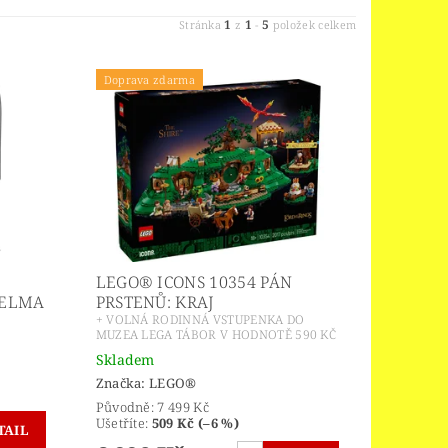
1
1
5
Stránka
z
-
položek celkem
Doprava zdarma
LEGO® ICONS 10354 PÁN
HELMA
PRSTENŮ: KRAJ
+ VOLNÁ RODINNÁ VSTUPENKA DO
MUZEA LEGA TÁBOR V HODNOTĚ 590 KČ
Skladem
Značka:
LEGO®
Původně:
7 499 Kč
Ušetříte
:
509 Kč (–6 %)
TAIL