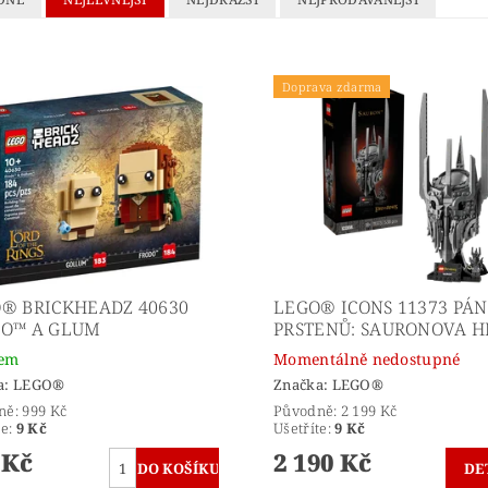
Doprava zdarma
® BRICKHEADZ 40630
LEGO® ICONS 11373 PÁN
O™ A GLUM
PRSTENŮ: SAURONOVA 
dem
Momentálně nedostupné
a:
LEGO®
Značka:
LEGO®
ně:
999 Kč
Původně:
2 199 Kč
te
:
9 Kč
Ušetříte
:
9 Kč
 Kč
2 190 Kč
DE