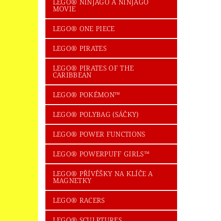
LEGO® NINJAGO A NINJAGO
MOVIE
LEGO® ONE PIECE
LEGO® PIRATES
LEGO® PIRATES OF THE
CARIBBEAN
LEGO® POKÉMON™
LEGO® POLYBAG (SÁČKY)
LEGO® POWER FUNCTIONS
LEGO® POWERPUFF GIRLS™
LEGO® PŘÍVĚŠKY NA KLÍČE A
MAGNETKY
LEGO® RACERS
LEGO® SCULPTURES