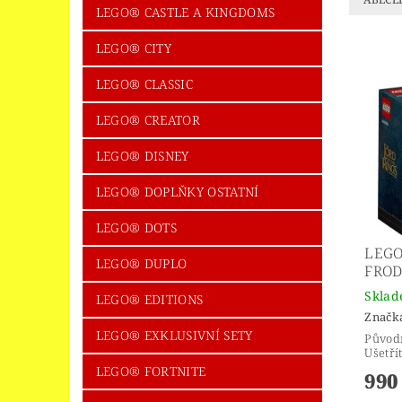
LEGO® CASTLE A KINGDOMS
LEGO® CITY
LEGO® CLASSIC
LEGO® CREATOR
LEGO® DISNEY
LEGO® DOPLŇKY OSTATNÍ
LEGO® DOTS
LEGO
LEGO® DUPLO
FROD
Skla
LEGO® EDITIONS
Značk
LEGO® EXKLUSIVNÍ SETY
Původ
Ušetří
LEGO® FORTNITE
990