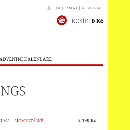
|
PŘIHLÁŠENÍ
REGISTRACE
KOŠÍK:
0 Kč
ADVENTNÍ KALENDÁŘE
O® BATMAN MOVIE
HES™
LEGO® BRICKHEADZ
INGS
EGO® CLASSIC
LEGO® CREATOR
EDITIONS
ELNÝ DOMEK
2 190 Kč
HELMA
–
MOMENTÁLNĚ
A