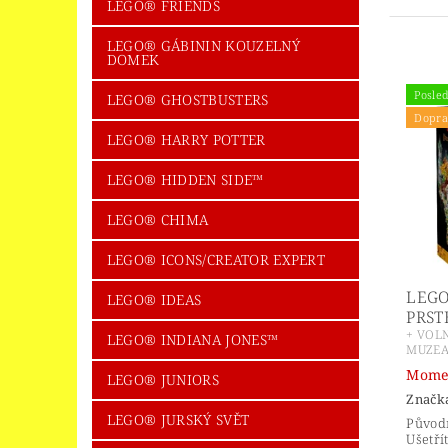
LEGO® FRIENDS
LEGO® GÁBININ KOUZELNÝ
DOMEK
Posled
LEGO® GHOSTBUSTERS
Dopra
LEGO® HARRY POTTER
LEGO® HIDDEN SIDE™
LEGO® CHIMA
LEGO® ICONS/CREATOR EXPERT
LEGO
LEGO® IDEAS
PRST
+ VOL
LEGO® INDIANA JONES™
MUZEA
Momen
LEGO® JUNIORS
Značk
LEGO® JURSKÝ SVĚT
Původ
Ušetří