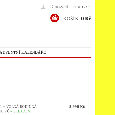
|
PŘIHLÁŠENÍ
REGISTRACE
KOŠÍK:
0 Kč
ADVENTNÍ KALENDÁŘE
O® BATMAN MOVIE
HES™
LEGO® BRICKHEADZ
EGO® CLASSIC
LEGO® CREATOR
EDITIONS
ELNÝ DOMEK
-1 + VOLNÁ RODINNÁ
5 990 Kč
A
90 KČ
–
SKLADEM