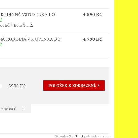
ORS
LEGO® JURSKÝ SVĚT
LEGO® MINDSTORMS
Á RODINNÁ VSTUPENKA DO
4 990 Kč
M
INGS
LEGO® MONKIE KID
chů™ Ecto-1 a 2.
 PIECE
LEGO® PIRATES
LNÁ RODINNÁ VSTUPENKA DO
4 790 Kč
M
EGO® POWER FUNCTIONS
LEGO® SCULPTURES
 SPEED CHAMPIONS
R THINGS
5990
Kč
POLOŽEK K ZOBRAZENÍ:
3
 OF ZELDA™
OY STORY 4
A VÝROBCŮ
D
VELIKONOCE
1
1
3
Stránka
z
-
položek celkem