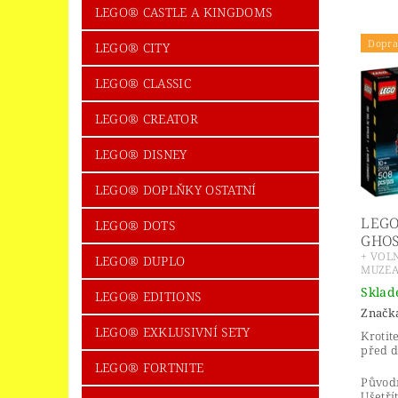
LEGO® CASTLE A KINGDOMS
Dopra
LEGO® CITY
LEGO® CLASSIC
LEGO® CREATOR
LEGO® DISNEY
LEGO® DOPLŇKY OSTATNÍ
LEGO
LEGO® DOTS
GHOS
+ VOL
LEGO® DUPLO
MUZEA
Skla
LEGO® EDITIONS
Značk
LEGO® EXKLUSIVNÍ SETY
Krotit
před 
LEGO® FORTNITE
Původ
Ušetří