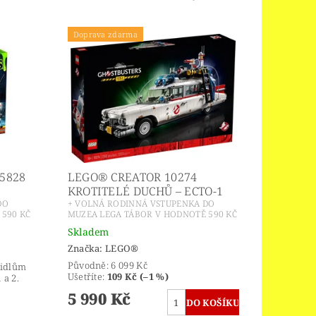
Doprava zdarma
5828
LEGO® CREATOR 10274
KROTITELÉ DUCHŮ – ECTO-1
DO
+ VOLNÁ RODINNÁ VSTUPENKA DO
590 KČ
MUZEA LEGA TÁBOR V HODNOTĚ 590 KČ
Skladem
Značka:
LEGO®
Původně:
6 099 Kč
zidlům
Ušetříte
:
109 Kč (–1 %)
 a 2.
5 990 Kč