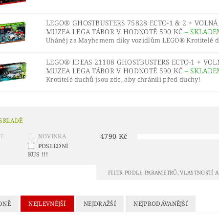
® IDEAS
LEGO® INDIANA JONES™
LEGO® JUNI
 LEDOVÉ KRÁLOVSTVÍ 2
LEGO® LORD OF THE RINGS
LEGO® GHOSTBUSTERS 75828 ECTO-1 & 2 + VOLN
MUZEA LEGA TÁBOR V HODNOTĚ 590 KČ
–
SKLADE
URKY
LEGO® MINIONS
LEGO® MODULAR BUILD
Uháněj za Mayhemem díky vozidlům LEGO® Krotitelé du
LEGO® NINJAGO A NINJAGO MOVIE
LEGO® ONE
LEGO® IDEAS 21108 GHOSTBUSTERS ECTO-1 + VO
MUZEA LEGA TÁBOR V HODNOTĚ 590 KČ
–
SKLADE
LEGO® POKÉMON™
LEGO® POLYBAG (SÁČKY)
L
Krotitelé duchů jsou zde, aby chránili před duchy!
ŘÍVĚŠKY NA KLÍČE A MAGNETKY
LEGO® RACERS
 SHREK
LEGO® SONIC THE HEDGEHOG™
LEGO®
 SKLADĚ
ONGE BOB
LEGO® STAR WARS
LEGO® STRANGE
4790
Kč
CE
NOVINKA
 MARIO™
LEGO® TECHNIC
LEGO® THE LEGEND
POSLEDNÍ
KUS !!!
LEGO MOVIE 2
LEGO® THE SIMPSONS
LEGO® T
FILTR PODLE PARAMETRŮ, VLASTNOSTÍ 
UNIKITTY!
LEGO® WEDNESDAY
LEGO® WICKE
ÍNKOVÉ PŘEDMĚTY
VALENTÝN
VÁNOČNÍ SETY
DNĚ
NEJLEVNĚJŠÍ
NEJDRAŽŠÍ
NEJPRODÁVANĚJŠÍ
KONTAKTY
HODNOCENÍ OBCHODU