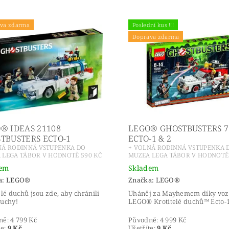
va zdarma
Poslední kus !!!
Doprava zdarma
® IDEAS 21108
LEGO® GHOSTBUSTERS 7
TBUSTERS ECTO-1
ECTO-1 & 2
NÁ RODINNÁ VSTUPENKA DO
+ VOLNÁ RODINNÁ VSTUPENKA 
 LEGA TÁBOR V HODNOTĚ 590 KČ
MUZEA LEGA TÁBOR V HODNOTĚ 
dem
Skladem
a:
LEGO®
Značka:
LEGO®
elé duchů jsou zde, aby chránili
Uháněj za Mayhemem díky vo
duchy!
LEGO® Krotitelé duchů™ Ecto-1
ně:
4 799 Kč
Původně:
4 999 Kč
te
:
9 Kč
Ušetříte
:
9 Kč