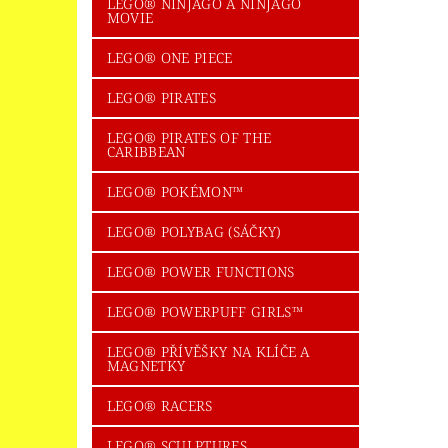
LEGO® NINJAGO A NINJAGO
MOVIE
LEGO® ONE PIECE
LEGO® PIRATES
LEGO® PIRATES OF THE
CARIBBEAN
LEGO® POKÉMON™
LEGO® POLYBAG (SÁČKY)
LEGO® POWER FUNCTIONS
LEGO® POWERPUFF GIRLS™
LEGO® PŘÍVĚŠKY NA KLÍČE A
MAGNETKY
LEGO® RACERS
LEGO® SCULPTURES