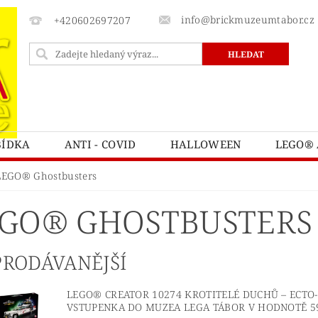
info@brickmuzeumtabor.cz
+420602697207
BÍDKA
ANTI - COVID
HALLOWEEN
LEGO® 
ECTURE
LEGO® ART
LEGO® AVATAR
LEG
LEGO® Ghostbusters
LEGO® BOTANICKÁ KOLEKCE
LEGO® BRICK SKETC
GO® GHOSTBUSTERS
LEGO® CASTLE A KINGDOMS
LEGO® CITY
L
ATNÍ
LEGO® DOTS
LEGO® DUPLO
LEGO® 
PRODÁVANĚJŠÍ
TNITE
LEGO® FRIENDS
LEGO® GÁBININ KOUZ
LEGO® CREATOR 10274 KROTITELÉ DUCHŮ – ECTO
Y POTTER
LEGO® HIDDEN SIDE™
LEGO® CHIM
VSTUPENKA DO MUZEA LEGA TÁBOR V HODNOTĚ 5