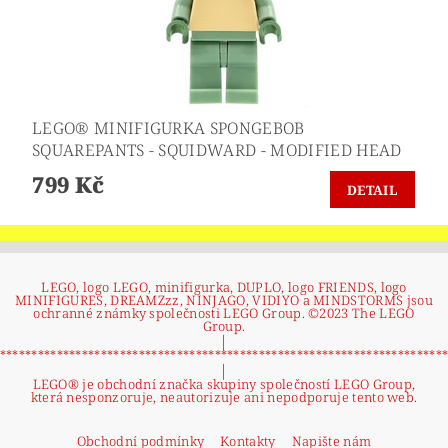
LEGO® MINIFIGURKA SPONGEBOB
SQUAREPANTS - SQUIDWARD - MODIFIED HEAD
799 Kč
DETAIL
LEGO, logo LEGO, minifigurka, DUPLO, logo FRIENDS, logo
MINIFIGURES, DREAMZzz, NINJAGO, VIDIYO a MINDSTORMS jsou
ochranné známky společnosti LEGO Group. ©2023 The LEGO
Group.
|
**********************************************************************
|
LEGO® je obchodní značka skupiny společností LEGO Group,
která nesponzoruje, neautorizuje ani nepodporuje tento web.
Obchodní podmínky
Kontakty
Napište nám