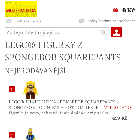
0 Kč
info@brickmuzeumtabor.cz
+420602697207
LEGO® FIGURKY Z
SPONGEBOB SQUAREPANTS
NEJPRODÁVANĚJŠÍ
1.
LEGO® MINIFIGURKA SPONGEBOB SQUAREPANTS -
SPONGEBOB - GRIN WITH BOTTOM TEETH
–
VYPRODÁNO
Figurka je nová, nehraná. Bude dodána v zip sáčku.
499 Kč
2.