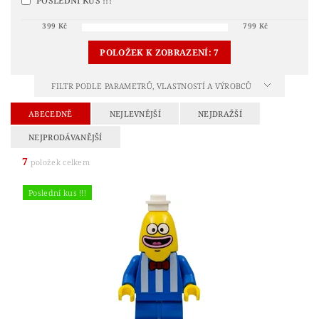
POSLEDNÍ KUS !!!
399
Kč
799
Kč
POLOŽEK K ZOBRAZENÍ:
7
FILTR PODLE PARAMETRŮ, VLASTNOSTÍ A VÝROBCŮ
ABECEDNĚ
NEJLEVNĚJŠÍ
NEJDRAŽŠÍ
NEJPRODÁVANĚJŠÍ
7
položek celkem
Poslední kus !!!