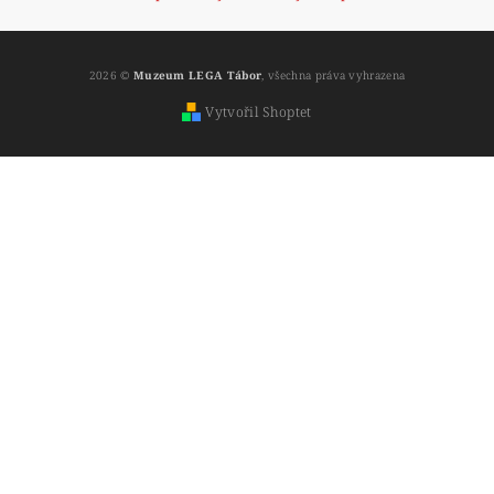
2026 ©
Muzeum LEGA Tábor
, všechna práva vyhrazena
Vytvořil Shoptet