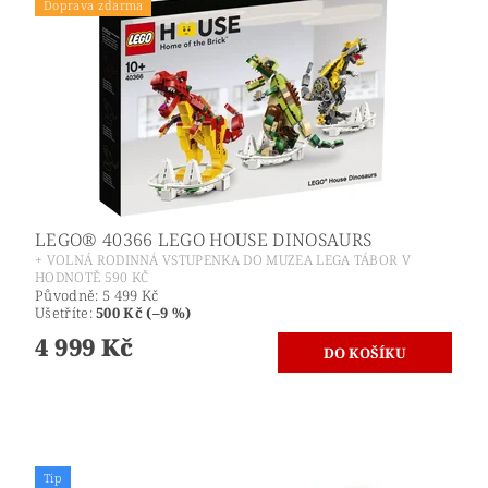
Doprava zdarma
LEGO® 40366 LEGO HOUSE DINOSAURS
+ VOLNÁ RODINNÁ VSTUPENKA DO MUZEA LEGA TÁBOR V
HODNOTĚ 590 KČ
Původně:
5 499 Kč
Ušetříte
:
500 Kč (–9 %)
4 999 Kč
Tip