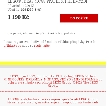
LEGO® IDEAS 40788 PŘÁTELŠTÍ HLEMÝŽDI
Původně:
1 299 Kč
Ušetříte
:
109 Kč (–8 %)
1 190 Kč
Buďte první, kdo napíše příspěvek k této položce.
Pouze registrovaní uživatelé mohou vkládat příspěvky. Prosím
přihlaste se
nebo se
registrujte
.
LEGO, logo LEGO, minifigurka, DUPLO, logo FRIENDS, logo
MINIFIGURES, DREAMZzz, NINJAGO, VIDIYO a MINDSTORMS jsou
ochranné známky společnosti LEGO Group. ©2023 The LEGO
Group.
|
**********************************************************************
|
LEGO® je obchodní značka skupiny společností LEGO Group,
která nesponzoruje, neautorizuje ani nepodporuje tento web.