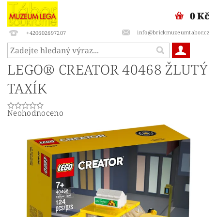
0 Kč
info@brickmuzeumtabor.cz
+420602697207
LEGO® CREATOR 40468 ŽLUTÝ
TAXÍK
Neohodnoceno