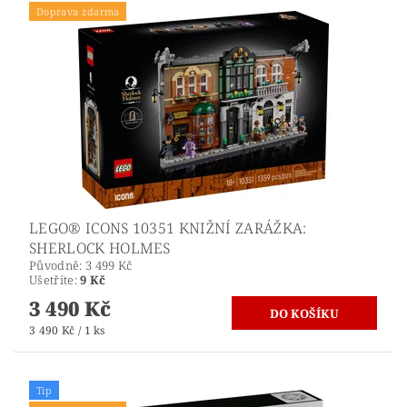
Doprava zdarma
LEGO® ICONS 10351 KNIŽNÍ ZARÁŽKA:
SHERLOCK HOLMES
Původně:
3 499 Kč
Ušetříte
:
9 Kč
3 490 Kč
3 490 Kč / 1 ks
Tip