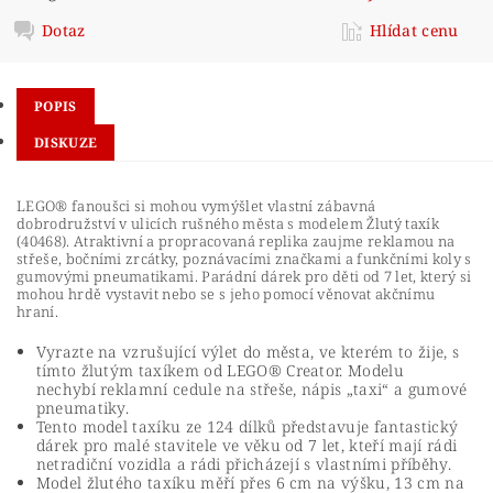
Dotaz
Hlídat cenu
POPIS
DISKUZE
LEGO® fanoušci si mohou vymýšlet vlastní zábavná
dobrodružství v ulicích rušného města s modelem Žlutý taxík
(40468). Atraktivní a propracovaná replika zaujme reklamou na
střeše, bočními zrcátky, poznávacími značkami a funkčními koly s
gumovými pneumatikami. Parádní dárek pro děti od 7 let, který si
mohou hrdě vystavit nebo se s jeho pomocí věnovat akčnímu
hraní.
Vyrazte na vzrušující výlet do města, ve kterém to žije, s
tímto žlutým taxíkem od LEGO® Creator. Modelu
nechybí reklamní cedule na střeše, nápis „taxi“ a gumové
pneumatiky.
Tento model taxíku ze 124 dílků představuje fantastický
dárek pro malé stavitele ve věku od 7 let, kteří mají rádi
netradiční vozidla a rádi přicházejí s vlastními příběhy.
Model žlutého taxíku měří přes 6 cm na výšku, 13 cm na