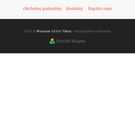
Obchodní podmínky
Kontakty
Napište nám
2026 ©
Muzeum LEGA Tábor
, všechna práva vyhrazena
Vytvořil Shoptet