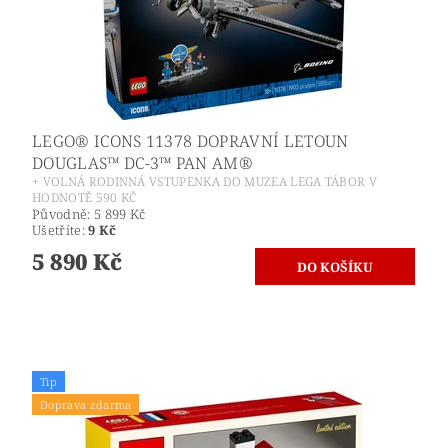
LEGO® ICONS 11378 DOPRAVNÍ LETOUN
DOUGLAS™ DC-3™ PAN AM®
+ VOLNÁ RODINNÁ VSTUPENKA DO MUZEA LEGA TÁBOR V
HODNOTĚ 590 KČ
Původně:
5 899 Kč
Ušetříte
:
9 Kč
5 890 Kč
Tip
Doprava zdarma