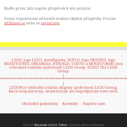
Buďte první, kdo napíše příspěvek k této položce.
Pouze registrovaní uživatelé mohou vkládat příspěvky. Prosím
přihlaste se
nebo se
registrujte
.
LEGO, logo LEGO, minifigurka, DUPLO, logo FRIENDS, logo
MINIFIGURES, DREAMZzz, NINJAGO, VIDIYO a MINDSTORMS jsou
ochranné známky společnosti LEGO Group. ©2023 The LEGO
Group.
|
**********************************************************************
|
LEGO® je obchodní značka skupiny společností LEGO Group,
která nesponzoruje, neautorizuje ani nepodporuje tento web.
Obchodní podmínky
Kontakty
Napište nám
2026 ©
Muzeum LEGA Tábor
, všechna práva vyhrazena