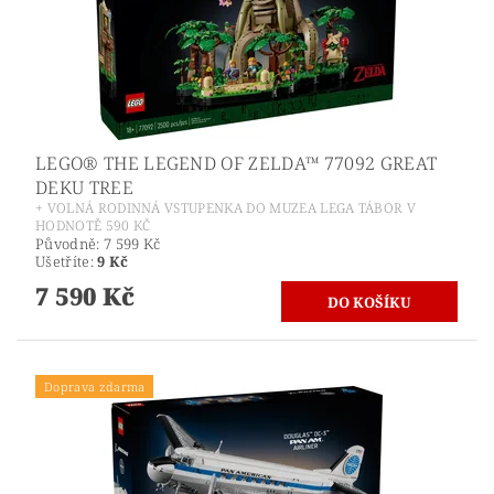
LEGO® THE LEGEND OF ZELDA™ 77092 GREAT
DEKU TREE
+ VOLNÁ RODINNÁ VSTUPENKA DO MUZEA LEGA TÁBOR V
HODNOTĚ 590 KČ
Původně:
7 599 Kč
Ušetříte
:
9 Kč
7 590 Kč
Doprava zdarma