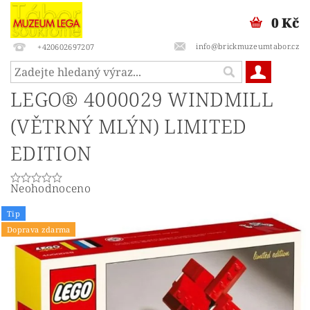
0 Kč
info@brickmuzeumtabor.cz
+420602697207
LEGO® 4000029 WINDMILL
(VĚTRNÝ MLÝN) LIMITED
EDITION
Neohodnoceno
Tip
Doprava zdarma