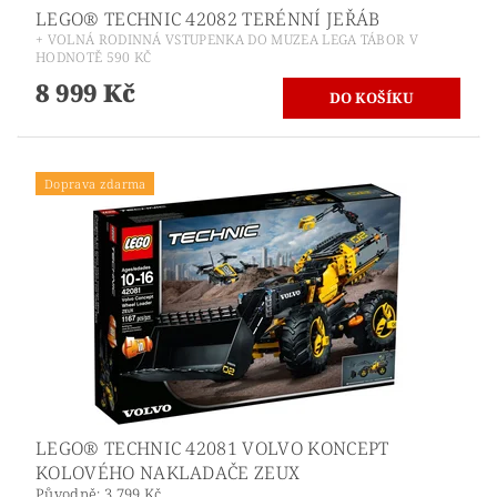
LEGO® TECHNIC 42082 TERÉNNÍ JEŘÁB
+ VOLNÁ RODINNÁ VSTUPENKA DO MUZEA LEGA TÁBOR V
HODNOTĚ 590 KČ
8 999 Kč
Doprava zdarma
LEGO® TECHNIC 42081 VOLVO KONCEPT
KOLOVÉHO NAKLADAČE ZEUX
Původně:
3 799 Kč