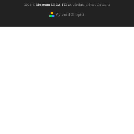
2026 ©
Muzeum LEGA Tábor
, všechna práva vyhrazena
Vytvořil Shoptet