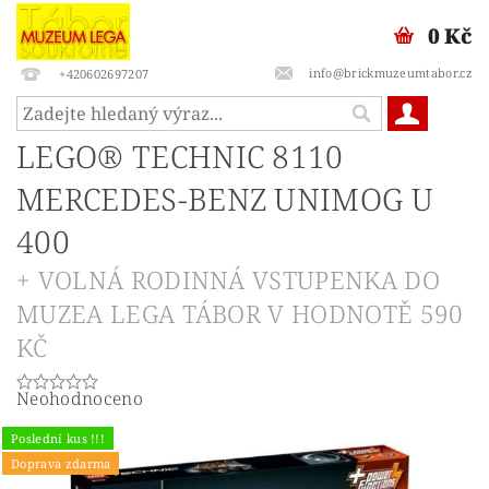
0 Kč
info@brickmuzeumtabor.cz
+420602697207
LEGO® TECHNIC 8110
MERCEDES-BENZ UNIMOG U
400
+ VOLNÁ RODINNÁ VSTUPENKA DO
MUZEA LEGA TÁBOR V HODNOTĚ 590
KČ
Neohodnoceno
Poslední kus !!!
Doprava zdarma