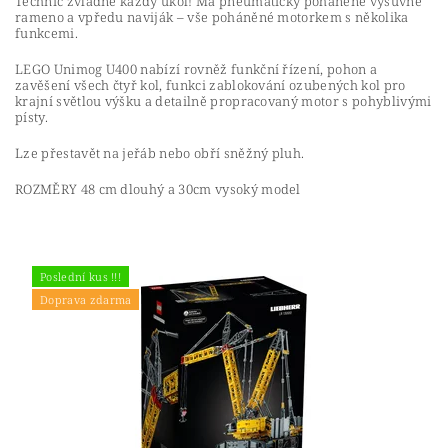
Technic zvládne každý úkol! Má pneumaticky poháněné výsuvné
rameno a vpředu naviják – vše poháněné motorkem s několika
funkcemi.
LEGO Unimog U400 nabízí rovněž funkční řízení, pohon a
zavěšení všech čtyř kol, funkci zablokování ozubených kol pro
krajní světlou výšku a detailně propracovaný motor s pohyblivými
písty.
Lze přestavět na jeřáb nebo obří sněžný pluh.
ROZMĚRY 48 cm dlouhý a 30cm vysoký model
Poslední kus !!!
Doprava zdarma