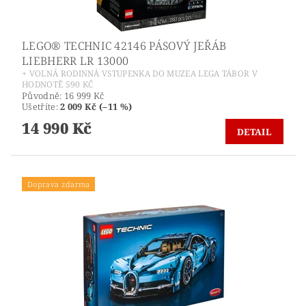
LEGO® TECHNIC 42146 PÁSOVÝ JEŘÁB
LIEBHERR LR 13000
+ VOLNÁ RODINNÁ VSTUPENKA DO MUZEA LEGA TÁBOR V
HODNOTĚ 590 KČ
Původně:
16 999 Kč
Ušetříte
:
2 009 Kč (–11 %)
14 990 Kč
DETAIL
Doprava zdarma