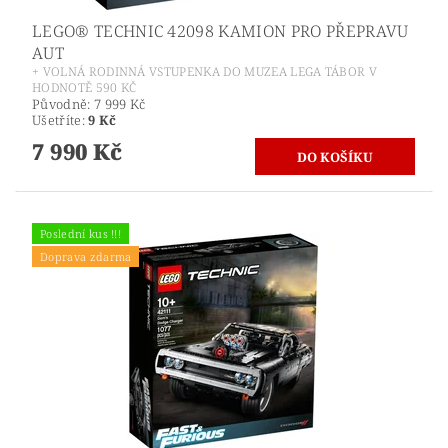
LEGO® TECHNIC 42098 KAMION PRO PŘEPRAVU
AUT
+ VOLNÁ RODINNÁ VSTUPENKA DO MUZEA LEGA TÁBOR V
HODNOTĚ 590 KČ
Původně:
7 999 Kč
Ušetříte
:
9 Kč
7 990 Kč
Poslední kus !!!
Doprava zdarma