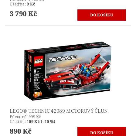
Ušetříte
:
9 Kč
3 790 Kč
LEGO® TECHNIC 42089 MOTOROVÝ ČLUN
Původně:
999 Kč
Ušetříte
:
109 Kč (–10 %)
890 Kč