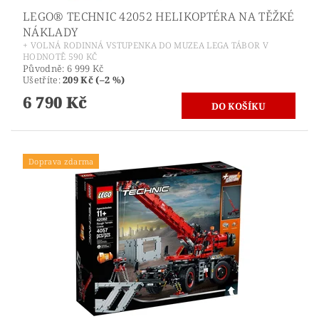
LEGO® TECHNIC 42052 HELIKOPTÉRA NA TĚŽKÉ
NÁKLADY
+ VOLNÁ RODINNÁ VSTUPENKA DO MUZEA LEGA TÁBOR V
HODNOTĚ 590 KČ
Původně:
6 999 Kč
Ušetříte
:
209 Kč (–2 %)
6 790 Kč
Doprava zdarma