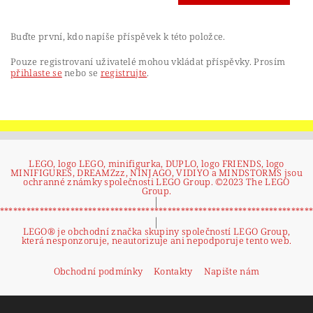
Buďte první, kdo napíše příspěvek k této položce.
Pouze registrovaní uživatelé mohou vkládat příspěvky. Prosím
přihlaste se
nebo se
registrujte
.
LEGO, logo LEGO, minifigurka, DUPLO, logo FRIENDS, logo
MINIFIGURES, DREAMZzz, NINJAGO, VIDIYO a MINDSTORMS jsou
ochranné známky společnosti LEGO Group. ©2023 The LEGO
Group.
|
**********************************************************************
|
LEGO® je obchodní značka skupiny společností LEGO Group,
která nesponzoruje, neautorizuje ani nepodporuje tento web.
Obchodní podmínky
Kontakty
Napište nám