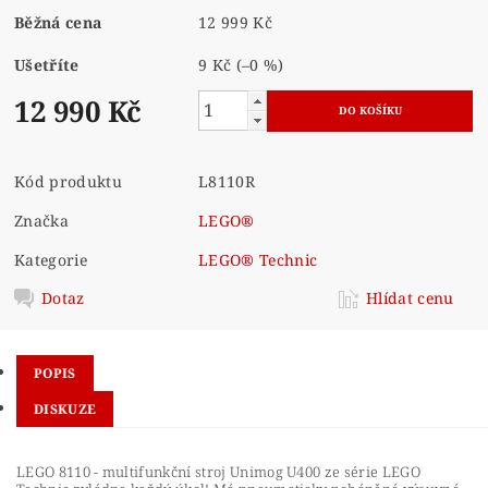
Běžná cena
12 999 Kč
Ušetříte
9 Kč
(–0 %)
12 990 Kč
Kód produktu
L8110R
Značka
LEGO®
Kategorie
LEGO® Technic
Dotaz
Hlídat cenu
POPIS
DISKUZE
LEGO 8110 - multifunkční stroj Unimog U400 ze série LEGO