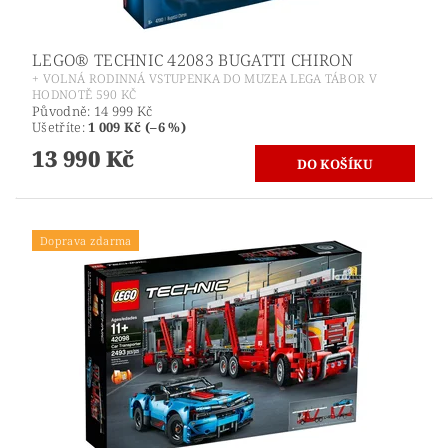
LEGO® TECHNIC 42083 BUGATTI CHIRON
+ VOLNÁ RODINNÁ VSTUPENKA DO MUZEA LEGA TÁBOR V
HODNOTĚ 590 KČ
Původně:
14 999 Kč
Ušetříte
:
1 009 Kč (–6 %)
13 990 Kč
Doprava zdarma