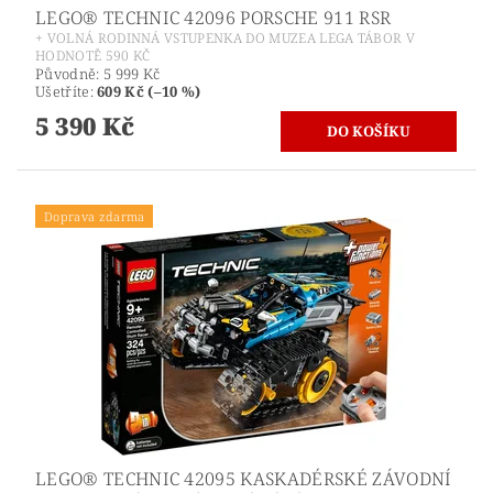
LEGO® TECHNIC 42096 PORSCHE 911 RSR
+ VOLNÁ RODINNÁ VSTUPENKA DO MUZEA LEGA TÁBOR V
HODNOTĚ 590 KČ
Původně:
5 999 Kč
Ušetříte
:
609 Kč (–10 %)
5 390 Kč
Doprava zdarma
LEGO® TECHNIC 42095 KASKADÉRSKÉ ZÁVODNÍ