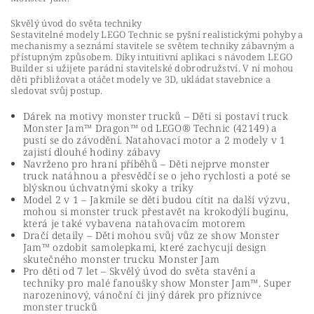
Skvělý úvod do světa techniky
Sestavitelné modely LEGO Technic se pyšní realistickými pohyby a
mechanismy a seznámí stavitele se světem techniky zábavným a
přístupným způsobem. Díky intuitivní aplikaci s návodem LEGO
Builder si užijete parádní stavitelské dobrodružství. V ní mohou
děti přibližovat a otáčet modely ve 3D, ukládat stavebnice a
sledovat svůj postup.
Dárek na motivy monster trucků – Děti si postaví truck
Monster Jam™ Dragon™ od LEGO® Technic (42149) a
pustí se do závodění. Natahovací motor a 2 modely v 1
zajistí dlouhé hodiny zábavy
Navrženo pro hraní příběhů – Děti nejprve monster
truck natáhnou a přesvědčí se o jeho rychlosti a poté se
blýsknou úchvatnými skoky a triky
Model 2 v 1 – Jakmile se děti budou cítit na další výzvu,
mohou si monster truck přestavět na krokodýlí buginu,
která je také vybavena natahovacím motorem
Dračí detaily – Děti mohou svůj vůz ze show Monster
Jam™ ozdobit samolepkami, které zachycují design
skutečného monster trucku Monster Jam
Pro děti od 7 let – Skvělý úvod do světa stavění a
techniky pro malé fanoušky show Monster Jam™. Super
narozeninový, vánoční či jiný dárek pro příznivce
monster trucků