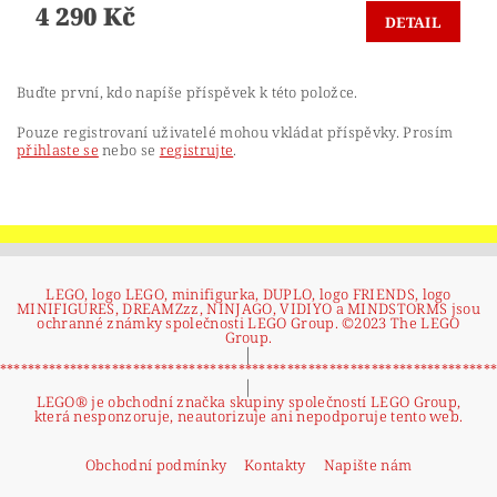
4 290 Kč
DETAIL
Buďte první, kdo napíše příspěvek k této položce.
Pouze registrovaní uživatelé mohou vkládat příspěvky. Prosím
přihlaste se
nebo se
registrujte
.
LEGO, logo LEGO, minifigurka, DUPLO, logo FRIENDS, logo
MINIFIGURES, DREAMZzz, NINJAGO, VIDIYO a MINDSTORMS jsou
ochranné známky společnosti LEGO Group. ©2023 The LEGO
Group.
|
**********************************************************************
|
LEGO® je obchodní značka skupiny společností LEGO Group,
která nesponzoruje, neautorizuje ani nepodporuje tento web.
Obchodní podmínky
Kontakty
Napište nám