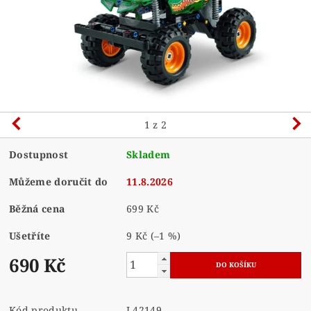
1
z 2
Dostupnost
Skladem
Můžeme doručit do
11.8.2026
Běžná cena
699 Kč
Ušetříte
9 Kč
(–1 %)
690 Kč
Kód produktu
L42149