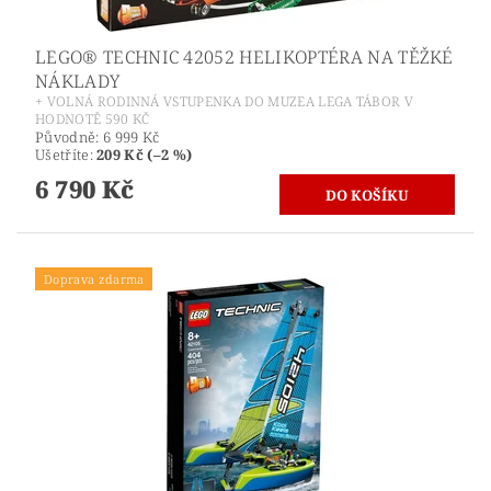
LEGO® TECHNIC 42052 HELIKOPTÉRA NA TĚŽKÉ
NÁKLADY
+ VOLNÁ RODINNÁ VSTUPENKA DO MUZEA LEGA TÁBOR V
HODNOTĚ 590 KČ
Původně:
6 999 Kč
Ušetříte
:
209 Kč (–2 %)
6 790 Kč
Doprava zdarma