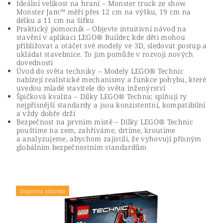
Ideální velikost na hraní – Monster truck ze show
Monster Jam™ měří přes 12 cm na výšku, 19 cm na
délku a 11 cm na šířku
Praktický pomocník – Objevte intuitivní návod na
stavění v aplikaci LEGO® Builder, kde děti mohou
přibližovat a otáčet své modely ve 3D, sledovat postup a
ukládat stavebnice. To jim pomůže v rozvoji nových
dovedností
Úvod do světa techniky – Modely LEGO® Technic
nabízejí realistické mechanismy a funkce pohybu, které
uvedou mladé stavitele do světa inženýrství
Špičková kvalita – Dílky LEGO® Technic splňují ty
nejpřísnější standardy a jsou konzistentní, kompatibilní
a vždy dobře drží
Bezpečnost na prvním místě – Dílky LEGO® Technic
pouštíme na zem, zahříváme, drtíme, kroutíme
a analyzujeme, abychom zajistili, že vyhovují přísným
globálním bezpečnostním standardům
Doprava zdarma