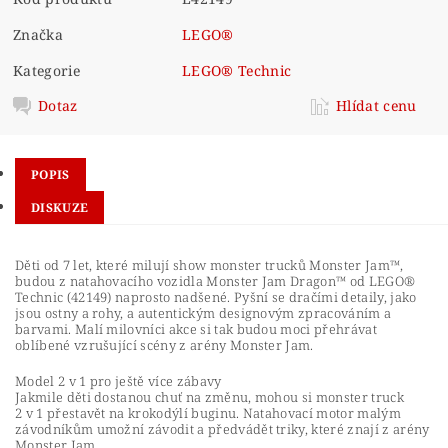
Značka
LEGO®
Kategorie
LEGO® Technic
Dotaz
Hlídat cenu
POPIS
DISKUZE
Děti od 7 let, které milují show monster trucků Monster Jam™,
budou z natahovacího vozidla Monster Jam Dragon™ od LEGO®
Technic (42149) naprosto nadšené. Pyšní se dračími detaily, jako
jsou ostny a rohy, a autentickým designovým zpracováním a
barvami. Malí milovníci akce si tak budou moci přehrávat
oblíbené vzrušující scény z arény Monster Jam.
Model 2 v 1 pro ještě více zábavy
Jakmile děti dostanou chuť na změnu, mohou si monster truck
2 v 1 přestavět na krokodýlí buginu. Natahovací motor malým
závodníkům umožní závodit a předvádět triky, které znají z arény
Monster Jam.