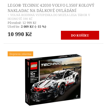
LEGO® TECHNIC 42030 VOLVO L350F KOLOVÝ
NAKLADAC NA DÁLKOVÉ OVLÁDÁNÍ
+ VOLNÁ RODINNÁ VSTUPENKA DO MUZEA LEGA TÁBOR V
HODNOTĚ 590 KČ
Původně:
12 999 Kč
Ušetříte
:
2 009 Kč (–15 %)
10 990 Kč
Doprava zdarma