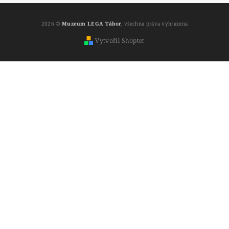
2026 ©
Muzeum LEGA Tábor
, všechna práva vyhrazena
Vytvořil Shoptet