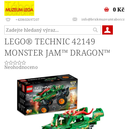
0 Kč
info@brickmuzeumtabor.cz
+420602697207
LEGO® TECHNIC 42149
MONSTER JAM™ DRAGON™
Neohodnoceno