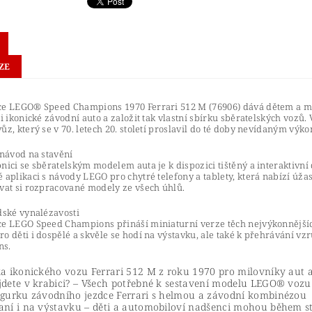
ZE
ce LEGO® Speed Champions 1970 Ferrari 512 M (76906) dává dětem a mi
si ikonické závodní auto a založit tak vlastní sbírku sběratelských vozů
ůz, který se v 70. letech 20. století proslavil do té doby nevídaným výk
 návod na stavění
nici se sběratelským modelem auta je k dispozici tištěný a interaktivní d
 aplikaci s návody LEGO pro chytré telefony a tablety, která nabízí úža
vat si rozpracované modely ze všech úhlů.
dské vynalézavosti
ce LEGO Speed Champions přináší miniaturní verze těch nejvýkonnějších
o děti i dospělé a skvěle se hodí na výstavku, ale také k přehrávání vz
ns.
ka ikonického vozu Ferrari 512 M z roku 1970 pro milovníky aut a 
jdete v krabici? – Všech potřebné k sestavení modelu LEGO® vozu 
igurku závodního jezdce Ferrari s helmou a závodní kombinézou
aní i na výstavku – děti a automobiloví nadšenci mohou během st