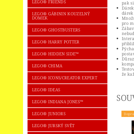
LEGO® FRIENDS
pak si
Dárek
dárek
LEGO® GÁBININ KOUZELNÝ
DOMEK
Množs
pro m
Zábav
LEGO® GHOSTBUSTERS
nebud
Inter
LEGO® HARRY POTTER
přibli
Pýcha
LEGO® HIDDEN SIDE™
postav
Důraz
kompa
LEGO® CHIMA
Testo
že ka
LEGO® ICONS/CREATOR EXPERT
LEGO® IDEAS
SOU
LEGO® INDIANA JONES™
LEGO® JUNIORS
Dopra
LEGO® JURSKÝ SVĚT