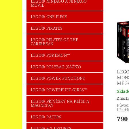
LEGO® NINJAGO A NINJAGO
MOVIE
LEGO® ONE PIECE
LEGO® PIRATES
LEGO® PIRATES OF THE
CARIBBEAN
LEGO® POKÉMON™
LEGO® POLYBAG (SÁČKY)
LEGO
MON
LEGO® POWER FUNCTIONS
MEG
LEGO® POWERPUFF GIRLS™
Skla
Značk
LEGO® PŘÍVĚŠKY NA KLÍČE A
Původ
MAGNETKY
Ušetří
LEGO® RACERS
790
LEGO® SCULPTURES