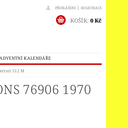
|
PŘIHLÁŠENÍ
REGISTRACE
KOŠÍK:
0 Kč
ADVENTNÍ KALENDÁŘE
O® BATMAN MOVIE
errari 512 M
HES™
LEGO® BRICKHEADZ
NS 76906 1970
EGO® CLASSIC
LEGO® CREATOR
EDITIONS
ELNÝ DOMEK
A