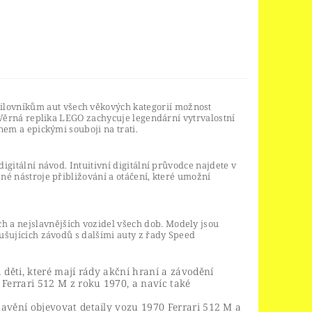
lovníkům aut všech věkových kategorií možnost
. Věrná replika LEGO zachycuje legendární vytrvalostní
onem a epickými souboji na trati.
igitální návod. Intuitivní digitální průvodce najdete v
sné nástroje přibližování a otáčení, které umožní
 a nejslavnějších vozidel všech dob. Modely jsou
rušujících závodů s dalšími auty z řady Speed
děti, které mají rády akční hraní a závodění
Ferrari 512 M z roku 1970, a navíc také
avění objevovat detaily vozu 1970 Ferrari 512 M a