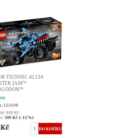
® TECHNIC 42134
STER JAM™
ALODON™
dem
a:
LEGO®
ně:
899 Kč
te
:
109 Kč (–12 %)
 Kč