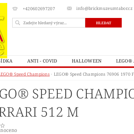
info@brickmuzeumtabor.cz
+420602697207
BÍDKA
ANTI - COVID
HALLOWEEN
LEGO® 
ECTURE
LEGO® ART
LEGO® AVATAR
LEG
LEGO® Speed Champions
LEGO® Speed Champions 76906 1970 F
LEGO® BOTANICKÁ KOLEKCE
LEGO® BRICK SKETC
GO® SPEED CHAMPIO
LEGO® CASTLE A KINGDOMS
LEGO® CITY
L
ATNÍ
LEGO® DOTS
LEGO® DUPLO
LEGO® 
RRARI 512 M
TNITE
LEGO® FRIENDS
LEGO® GÁBININ KOUZ
Y POTTER
LEGO® HIDDEN SIDE™
LEGO® CHIM
noceno