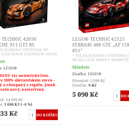
 TECHNIC 42056
LEGO® TECHNIC 42125
CHE 911 GT3 RS
FERRARI 488 GTE „AF CO
NÁ RODINNÁ VSTUPENKA DO
#51”
 LEGA TÁBOR V HODNOTĚ 490 KČ
+ VOLNÁ RODINNÁ VSTUPENKA 
MUZEA LEGA TÁBOR V HODNOTĚ 
dem
Skladem
a:
LEGO®
Značka:
LEGO®
BOXU viz autentické foto.
ve 100% sběratelském stavu -
Původně:
5 099 Kč
ý a ošoupaný z regálu. Jinak
Ušetříte
:
9 Kč
 zcela nový, neotevřený.
5 090 Kč
ně:
34 999 Kč
te
:
1 666 Kč (–4 %)
333 Kč