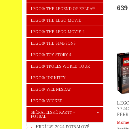
639
LEGO® THE LEGEND OF ZELDA™
LEGO® THE LEGO MOVIE
LEGO® THE LEGO MOVIE 2
LEGO® THE SIMPSONS
LEGO® TOY STORY 4
LEGO® TROLLS WORLD TOUR
LEGO® UNIKITTY!
LEGO® WEDNESDAY
LEGO® WICKED
LEGO
7724
SBĚRATELSKÉ KARTY -
FERR
FOTBAL
Momen
HRDÍ LVI 2024 FOTBALOVÉ