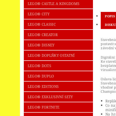
LEGO® CASTLE A KINGDOMS
LEGO® CITY
POPIS
LEGO® CLASSIC
DISKU
LEGO® CREATOR
Stavebni
postavit 
LEGO® DISNEY
závodní v
LEGO® DOPLŇKY OSTATNÍ
Digitální
Ke staveb
LEGO® DOTS
bezplatné
vizualizo
LEGO® DUPLO
Oslava li
Stavebni
LEGO® EDITIONS
vhodné pr
Champio
LEGO® EXKLUSIVNÍ SETY
Repli
Co na
LEGO® FORTNITE
minif
Na hr