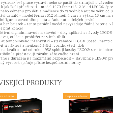
 výsledek své práce vystavit nebo se pustit do strhujícího závoděn
 k jakékoli příležitosti – model 1970 Ferrari 512 M od LEGO® Spee
 nebo odměnu pro děti a nadšence do závodních aut ve věku od 8 
tví detailů – model Ferrari 512 M měří 4 cm na výšku, 15 cm na d
inifigurku závodního pilota a řadu autentických prvků
a bez baterek – tento parádní model nevyžaduje žádné baterie. Vů
e brát konce!
aktivní digitální návod na stavění – díky aplikaci s návody LEGO®
žovat, otáčet a prohlížet ze všech úhlů
 automobilového inženýrství – stavebnice LEGO® Speed Champi
it si některá z nejikoničtějších vozidel všech dob
 na kvalitu – už od roku 1958 splňují kostky LEGO® striktní obor
tibilní a představují záruku zábavného hraní
váno s důrazem na maximální bezpečnost – stavebnice LEGO® prochá
ždý výrobek splňuje přísné bezpečnostní normy
VISEJÍCÍ PRODUKTY
va zdarma
Doprava zdarma