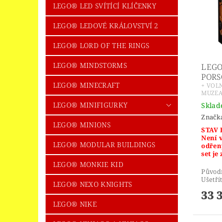
LEGO® LED SVÍTÍCÍ KLÍČENKY
LEGO® LEDOVÉ KRÁLOVSTVÍ 2
LEGO® LORD OF THE RINGS
LEGO® MINDSTORMS
LEGO
PORS
LEGO® MINECRAFT
+ VOL
MUZEA
LEGO® MINIFIGURKY
Skla
Značk
LEGO® MINIONS
STAV 
Není 
LEGO® MODULAR BUILDINGS
odřen
set je
LEGO® MONKIE KID
Původ
Ušetří
LEGO® NEXO KNIGHTS
33 
LEGO® NIKE