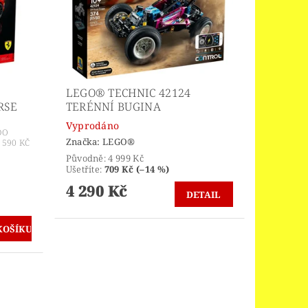
LEGO® TECHNIC 42124
RSE
TERÉNNÍ BUGINA
Vyprodáno
DO
Značka:
LEGO®
590 KČ
Původně:
4 999 Kč
Ušetříte
:
709 Kč (–14 %)
4 290 Kč
DETAIL