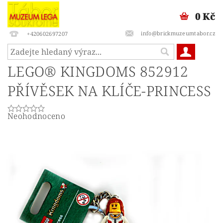
0 Kč
info@brickmuzeumtabor.cz
+420602697207
LEGO® KINGDOMS 852912
PŘÍVĚSEK NA KLÍČE-PRINCESS
Neohodnoceno