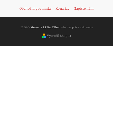
Obchodní podmínky
Kontakty
Napište nám
2026 ©
Muzeum LEGA Tábor
, všechna práva vyhrazena
Vytvořil Shoptet