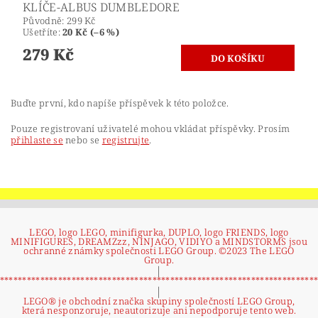
KLÍČE-ALBUS DUMBLEDORE
Původně:
299 Kč
Ušetříte
:
20 Kč (–6 %)
279 Kč
Buďte první, kdo napíše příspěvek k této položce.
Pouze registrovaní uživatelé mohou vkládat příspěvky. Prosím
přihlaste se
nebo se
registrujte
.
LEGO, logo LEGO, minifigurka, DUPLO, logo FRIENDS, logo
MINIFIGURES, DREAMZzz, NINJAGO, VIDIYO a MINDSTORMS jsou
ochranné známky společnosti LEGO Group. ©2023 The LEGO
Group.
|
**********************************************************************
|
LEGO® je obchodní značka skupiny společností LEGO Group,
která nesponzoruje, neautorizuje ani nepodporuje tento web.