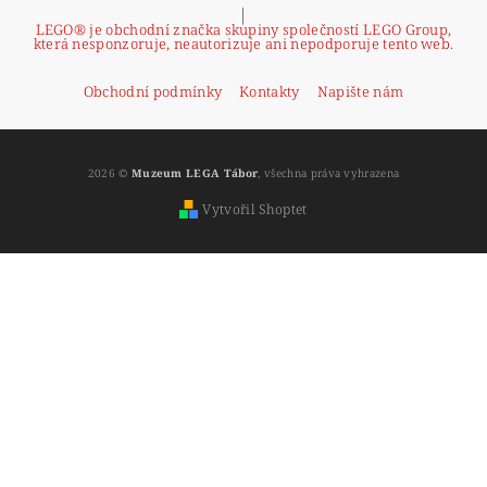
|
LEGO® je obchodní značka skupiny společností LEGO Group,
která nesponzoruje, neautorizuje ani nepodporuje tento web.
Obchodní podmínky
Kontakty
Napište nám
2026 ©
Muzeum LEGA Tábor
, všechna práva vyhrazena
Vytvořil Shoptet