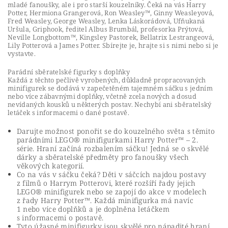
mladé fanoušky, ale i pro starší kouzelníky. Čeká na vás Harry
Potter, Hermiona Grangerová, Ron Weasley™, Ginny Weasleyová,
Fred Weasley, George Weasley, Lenka Láskorádová, Ufňukaná
Uršula, Griphook, ředitel Albus Brumbál, profesorka Prýtová,
Neville Longbottom™, Kingsley Pastorek, Bellatrix Lestrangeová,
Lily Potterová a James Potter. Sbírejte je, hrajte si s nimi nebo si je
vystavte.
Parádní sběratelské figurky s doplňky
Každá z těchto pečlivě vyrobených, důkladně propracovaných
minifigurek se dodává v zapečetěném tajemném sáčku s jedním
nebo více zábavnými doplňky, včetně zcela nových a dosud
nevídaných kousků u některých postav. Nechybí ani sběratelský
letáček s informacemi o dané postavě.
Darujte možnost ponořit se do kouzelného světa s těmito
parádními LEGO® minifigurkami Harry Potter™ – 2.
série. Hraní začíná rozbalením sáčku! Jedná se o skvělé
dárky a sběratelské předměty pro fanoušky všech
věkových kategorií.
Co na vás v sáčku čeká? Děti v sáčcích najdou postavy
z filmů o Harrym Potterovi, které rozšíří řady jejich
LEGO® minifigurek nebo se zapojí do akce v modelech
z řady Harry Potter™. Každá minifigurka má navíc
1 nebo více doplňků a je doplněna letáčkem
s informacemi o postavě.
Tyto úžasné minifigurky jsou skvělé pro nápadité hraní,