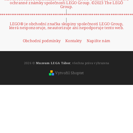
ochranné známky společnosti LEGO Group. ©2023 The LEGO
Group.
|
**********************************************************************
|
LEGO® je obchodní značka skupiny společností LEGO Group,
která nesponzoruje, neautorizuje ani nepodporuje tento web.
Obchodní podmínky
Kontakty
Napište nám
2026 ©
Muzeum LEGA Tábor
, všechna práva vyhrazena
Vytvořil Shoptet