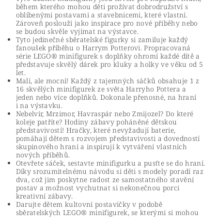
během kterého mohou děti prožívat dobrodružství s
oblíbenými postavami a stavebnicemi, které vlastní.
Zároveň poslouží jako inspirace pro nové příběhy nebo
se budou skvěle vyjímat na výstavce.
Tyto jedinečné sběratelské figurky si zamiluje každý
fanoušek příběhu o Harrym Potterovi. Propracovaná
série LEGO® minifigurek s doplňky ohromí každé dítě a
představuje skvělý dárek pro kluky a holky ve věku od 5
let.
Malí, ale mocní! Každý z tajemných sáčků obsahuje 1 z
16 skvělých minifigurek ze světa Harryho Pottera a
jeden nebo více doplňků. Dokonale přenosné, na hraní
i na výstavku.
Nebelvír, Mrzimor, Havraspár nebo Zmijozel? Do které
koleje patříte? Hodiny zábavy poháněné dětskou
představivostí! Hračky, které nevyžadují baterie,
pomáhají dětem s rozvojem představivosti a dovedností
skupinového hraní a inspirují k vytváření vlastních
nových příběhů.
Otevřete sáček, sestavte minifigurku a pusťte se do hraní.
Díky srozumitelnému návodu si děti s modely poradí raz
dva, což jim poskytne radost ze samostatného stavění
postav a možnost vychutnat si nekonečnou porci
kreativní zábavy.
Darujte dětem kultovní postavičky v podobě
sběratelských LEGO® minifigurek, se kterými si mohou