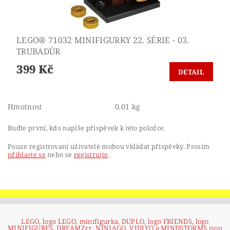
LEGO® 71032 MINIFIGURKY 22. SÉRIE - 03.
TRUBADÚR
399 Kč
DETAIL
Hmotnost
0.01 kg
Buďte první, kdo napíše příspěvek k této položce.
Pouze registrovaní uživatelé mohou vkládat příspěvky. Prosím
přihlaste se
nebo se
registrujte
.
LEGO, logo LEGO, minifigurka, DUPLO, logo FRIENDS, logo
MINIFIGURES, DREAMZzz, NINJAGO, VIDIYO a MINDSTORMS jsou