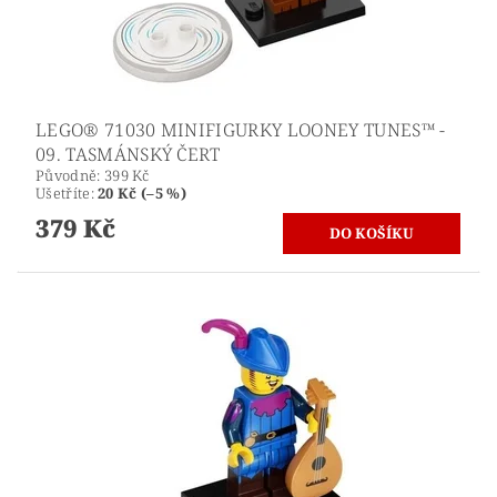
LEGO® 71030 MINIFIGURKY LOONEY TUNES™ -
09. TASMÁNSKÝ ČERT
Původně:
399 Kč
Ušetříte
:
20 Kč (–5 %)
379 Kč