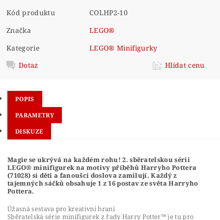
Kód produktu
COLHP2-10
Značka
LEGO®
Kategorie
LEGO® Minifigurky
Dotaz
Hlídat cenu
POPIS
PARAMETRY
DISKUZE
Magie se ukrývá na každém rohu! 2. sběratelskou sérii
LEGO® minifigurek na motivy příběhů Harryho Pottera
(71028) si děti a fanoušci doslova zamilují. Každý z
tajemných sáčků obsahuje 1 z 16 postav ze světa Harryho
Pottera.
Úžasná sestava pro kreativní hraní
Sběratelská série minifigurek z řady Harry Potter™ je tu pro