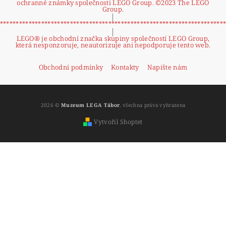
ochranné známky společnosti LEGO Group. ©2023 The LEGO
Group.
|
**********************************************************************
|
LEGO® je obchodní značka skupiny společností LEGO Group,
která nesponzoruje, neautorizuje ani nepodporuje tento web.
Obchodní podmínky
Kontakty
Napište nám
2026 ©
Muzeum LEGA Tábor
, všechna práva vyhrazena
Vytvořil Shoptet