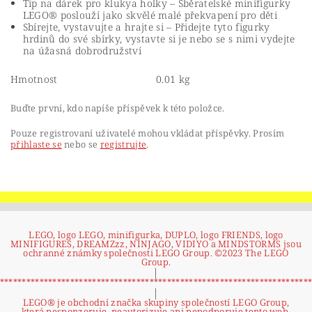
Tip na dárek pro klukya holky – Sběratelské minifigurky
LEGO® poslouží jako skvělé malé překvapení pro děti
Sbírejte, vystavujte a hrajte si – Přidejte tyto figurky
hrdinů do své sbírky, vystavte si je nebo se s nimi vydejte
na úžasná dobrodružství
Hmotnost
0.01 kg
Buďte první, kdo napíše příspěvek k této položce.
Pouze registrovaní uživatelé mohou vkládat příspěvky. Prosím
přihlaste se
nebo se
registrujte
.
LEGO, logo LEGO, minifigurka, DUPLO, logo FRIENDS, logo
MINIFIGURES, DREAMZzz, NINJAGO, VIDIYO a MINDSTORMS jsou
ochranné známky společnosti LEGO Group. ©2023 The LEGO
Group.
|
**********************************************************************
|
LEGO® je obchodní značka skupiny společností LEGO Group,
která nesponzoruje, neautorizuje ani nepodporuje tento web.