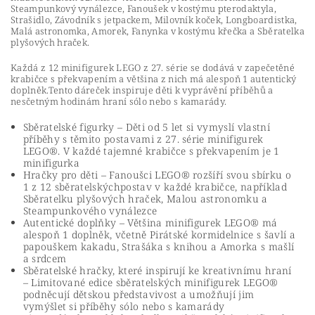
Steampunkový vynálezce, Fanoušek v kostýmu pterodaktyla,
Strašidlo, Závodník s jetpackem, Milovník koček, Longboardistka,
Malá astronomka, Amorek, Fanynka v kostýmu křečka a Sběratelka
plyšových hraček.
Každá z 12 minifigurek LEGO z 27. série se dodává v zapečetěné
krabičce s překvapením a většina z nich má alespoň 1 autentický
doplněk.Tento dáreček inspiruje děti k vyprávění příběhů a
nesčetným hodinám hraní sólo nebo s kamarády.
Sběratelské figurky – Děti od 5 let si vymyslí vlastní
příběhy s těmito postavami z 27. série minifigurek
LEGO®. V každé tajemné krabičce s překvapením je 1
minifigurka
Hračky pro děti – Fanoušci LEGO® rozšíří svou sbírku o
1 z 12 sběratelskýchpostav v každé krabičce, například
Sběratelku plyšových hraček, Malou astronomku a
Steampunkového vynálezce
Autentické doplňky – Většina minifigurek LEGO® má
alespoň 1 doplněk, včetně Pirátské kormidelnice s šavlí a
papouškem kakadu, Strašáka s knihou a Amorka s mašlí
a srdcem
Sběratelské hračky, které inspirují ke kreativnímu hraní
– Limitované edice sběratelských minifigurek LEGO®
podněcují dětskou představivost a umožňují jim
vymýšlet si příběhy sólo nebo s kamarády