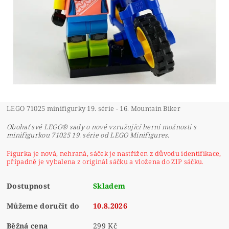
LEGO 71025 minifigurky 19. série - 16. Mountain Biker
Obohať své LEGO® sady o nové vzrušující herní možnosti s
minifigurkou 71025 19. série od LEGO Minifigures.
Figurka je nová, nehraná, sáček je nastřižen z důvodu identifikace,
případně je vybalena z originál sáčku a vložena do ZIP sáčku.
Dostupnost
Skladem
Můžeme doručit do
10.8.2026
Běžná cena
299 Kč