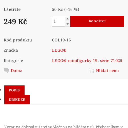
Ušetříte
50 Kč
(–16 %)
249 Kč
Kód produktu
COL19-16
Značka
LEGO®
Kategorie
LEGO® minifigurky 19. série 71025
Dotaz
Hlídat cenu
POPIS
DISKUZE
Vyraz na dobrodružství se Slečnou na hlídání psů, Přeborníkem v