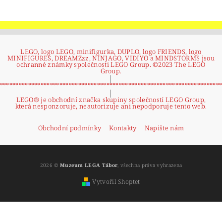
LEGO, logo LEGO, minifigurka, DUPLO, logo FRIENDS, logo
MINIFIGURES, DREAMZzz, NINJAGO, VIDIYO a MINDSTORMS jsou
ochranné známky společnosti LEGO Group. ©2023 The LEGO
Group.
|
**********************************************************************
|
LEGO® je obchodní značka skupiny společností LEGO Group,
která nesponzoruje, neautorizuje ani nepodporuje tento web.
Obchodní podmínky
Kontakty
Napište nám
2026 ©
Muzeum LEGA Tábor
, všechna práva vyhrazena
Vytvořil Shoptet