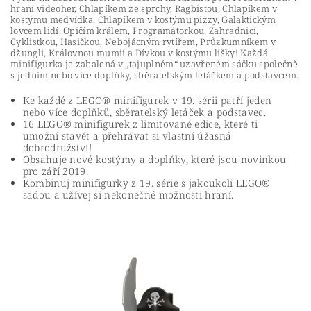
hraní videoher, Chlapíkem ze sprchy, Ragbistou, Chlapíkem v
kostýmu medvídka, Chlapíkem v kostýmu pizzy, Galaktickým
lovcem lidí, Opičím králem, Programátorkou, Zahradnicí,
Cyklistkou, Hasičkou, Nebojácným rytířem, Průzkumníkem v
džungli, Královnou mumií a Dívkou v kostýmu lišky! Každá
minifigurka je zabalená v „tajuplném“ uzavřeném sáčku společně
s jedním nebo více doplňky, sběratelským letáčkem a podstavcem.
Ke každé z LEGO® minifigurek v 19. sérii patří jeden
nebo více doplňků, sběratelský letáček a podstavec.
16 LEGO® minifigurek z limitované edice, které ti
umožní stavět a přehrávat si vlastní úžasná
dobrodružství!
Obsahuje nové kostýmy a doplňky, které jsou novinkou
pro září 2019.
Kombinuj minifigurky z 19. série s jakoukoli LEGO®
sadou a užívej si nekonečné možnosti hraní.