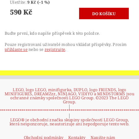
Ušetříte
:
9 Kč (–1 %)
590 Kč
Buďte první, kdo napíše příspěvek k této položce.
Pouze registrovaní uživatelé mohou vkládat příspěvky. Prosím
přihlaste se
nebo se
registrujte
.
LEGO, logo LEGO, minifigurka, DUPLO, logo FRIENDS, logo
MINIFIGURES, DREAMZzz, NINJAGO, VIDIYO a MINDSTORMS jsou
ochranné známky společnosti LEGO Group. ©2023 The LEGO
Group.
|
**********************************************************************
|
LEGO® je obchodní značka skupiny společností LEGO Group,
která nesponzoruje, neautorizuje ani nepodporuje tento web.
Obchodní podmínky
Kontakty
Napište nám