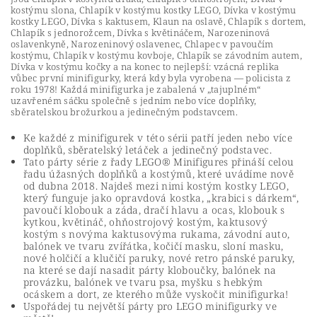
kostýmu slona, Chlapík v kostýmu kostky LEGO, Dívka v kostýmu
kostky LEGO, Dívka s kaktusem, Klaun na oslavě, Chlapík s dortem,
Chlapík s jednorožcem, Dívka s květináčem, Narozeninová
oslavenkyně, Narozeninový oslavenec, Chlapec v pavoučím
kostýmu, Chlapík v kostýmu kovboje, Chlapík se závodním autem,
Dívka v kostýmu kočky a na konec to nejlepší: vzácná replika
vůbec první minifigurky, která kdy byla vyrobena — policista z
roku 1978! Každá minifigurka je zabalená v „tajuplném“
uzavřeném sáčku společně s jedním nebo více doplňky,
sběratelskou brožurkou a jedinečným podstavcem.
Ke každé z minifigurek v této sérii patří jeden nebo více
doplňků, sběratelský letáček a jedinečný podstavec.
Tato párty série z řady LEGO® Minifigures přináší celou
řadu úžasných doplňků a kostýmů, které uvádíme nově
od dubna 2018. Najdeš mezi nimi kostým kostky LEGO,
který funguje jako opravdová kostka, „krabici s dárkem“,
pavoučí klobouk a záda, dračí hlavu a ocas, klobouk s
kytkou, květináč, ohňostrojový kostým, kaktusový
kostým s novýma kaktusovýma rukama, závodní auto,
balónek ve tvaru zvířátka, kočičí masku, sloní masku,
nové holčičí a klučičí paruky, nové retro pánské paruky,
na které se dají nasadit párty kloboučky, balónek na
provázku, balónek ve tvaru psa, myšku s hebkým
ocáskem a dort, ze kterého může vyskočit minifigurka!
Uspořádej tu největší párty pro LEGO minifigurky ve