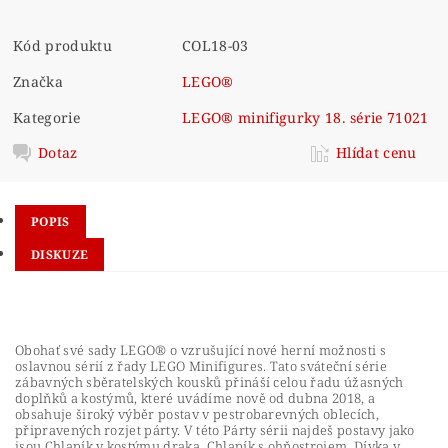
Kód produktu
COL18-03
Značka
LEGO®
Kategorie
LEGO® minifigurky 18. série 71021
Dotaz
Hlídat cenu
POPIS
DISKUZE
Obohať své sady LEGO® o vzrušující nové herní možnosti s
oslavnou sérií z řady LEGO Minifigures. Tato sváteční série
zábavných sběratelských kousků přináší celou řadu úžasných
doplňků a kostýmů, které uvádíme nově od dubna 2018, a
obsahuje široký výběr postav v pestrobarevných oblecích,
připravených rozjet párty. V této Párty sérii najdeš postavy jako
jsou Chlapík v kostýmu draka, Chlapík s ohňostrojem, Dívka v