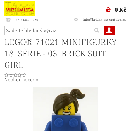
0 Kč
info@brickmuzeumtabor.cz
+420602697207
LEGO® 71021 MINIFIGURKY
18. SÉRIE - 03. BRICK SUIT
GIRL
Neohodnoceno