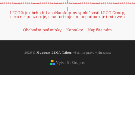
**********************************************************************
|
LEGO® je obchodní značka skupiny společností LEGO Group,
která nesponzoruje, neautorizuje ani nepodporuje tento web.
Obchodní podmínky
Kontakty
Napište nám
2026 ©
Muzeum LEGA Tábor
, všechna práva vyhrazena
Vytvořil Shoptet