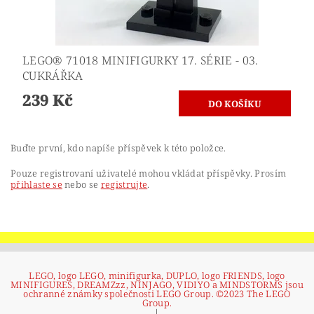
LEGO® 71018 MINIFIGURKY 17. SÉRIE - 03.
CUKRÁŘKA
239 Kč
Buďte první, kdo napíše příspěvek k této položce.
Pouze registrovaní uživatelé mohou vkládat příspěvky. Prosím
přihlaste se
nebo se
registrujte
.
LEGO, logo LEGO, minifigurka, DUPLO, logo FRIENDS, logo
MINIFIGURES, DREAMZzz, NINJAGO, VIDIYO a MINDSTORMS jsou
ochranné známky společnosti LEGO Group. ©2023 The LEGO
Group.
|