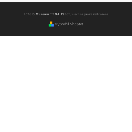
2026 ©
Muzeum LEGA Tábor
, všechna práva vyhrazena
Vytvořil Shoptet