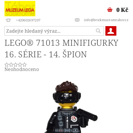
0 Kč
info@brickmuzeumtabor.cz
+420602697207
LEGO® 71013 MINIFIGURKY
16. SÉRIE - 14. ŠPION
Neohodnoceno