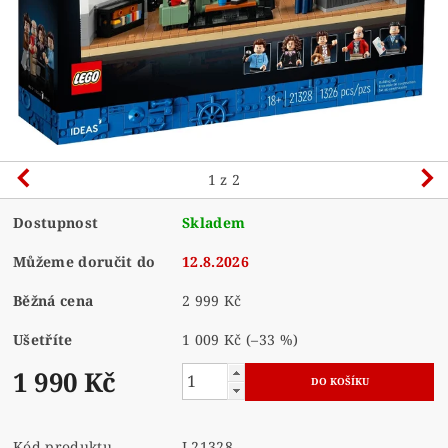
1
z 2
Dostupnost
Skladem
Můžeme doručit do
12.8.2026
Běžná cena
2 999 Kč
Ušetříte
1 009 Kč
(–33 %)
1 990 Kč
Kód produktu
L21328