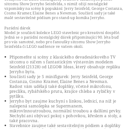
sitcomu Show Jerryho Seinfelda, s nimiž ožijí nostalgické
vzpomínky na scény k popukání: Jerry Seinfeld, George Costanza,
Cosmo Kramer, Elaine Benes a Newman. Součástí sady je také
malé sestavitelné pódium pro stand-up komika Jerryho.
Parádní dárek
Model je součástí kolekce LEGO stavebnic pro kreativní dospělé.
Jedná se o parádní nostalgický dárek připomínající 90. léta buď
pro vás samotné, nebo pro fanoušky sitcomu Show Jerryho
Seinfelda či LEGO nadšence ve vašem okolí.
Připomeňte si scény z klasického devadesátkového TV
sitcomu o ničem s fantastickým výstavním modelem
Seinfeld (21328) od LEGO® Ideas, který obsahuje repliku
Jerryho bytu.
Součástí sady je 5 minifigurek: Jerry Seinfeld, George
Costanza, Cosmo Kramer, Elaine Benes a Newman.
Radost vám udělají také doplňky, včetně mikrofonu,
preclíku, rybářského prutu, krajíce chleba a rybičky v
pytlíku.
Jerryho byt zaujme kuchyní s linkou, lednicí, na níž je
nalepená samolepka se Supermanem,
mikrovlnnoutroubou, normální troubou a dalšími prvky.
Nechybí ani obývací pokoj s pohovkou, křeslem a stoly, a
také pracovna.
Stavebnice zaujme také sestavitelným pódiem a doplňky