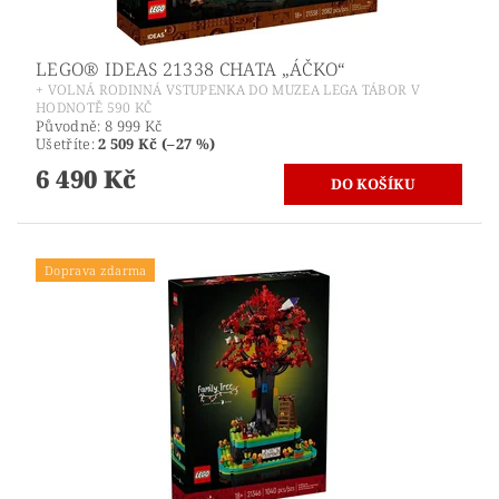
LEGO® IDEAS 21338 CHATA „ÁČKO“
+ VOLNÁ RODINNÁ VSTUPENKA DO MUZEA LEGA TÁBOR V
HODNOTĚ 590 KČ
Původně:
8 999 Kč
Ušetříte
:
2 509 Kč (–27 %)
6 490 Kč
Doprava zdarma