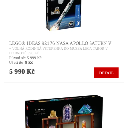
LEGO® IDEAS 92176 NASA APOLLO SATURN V
+ VOLNÁ RODINNÁ VSTUPENKA DO MUZEA LEGA TÁBOR V
HODNOTĚ 590 KČ
Původně:
5 999 Kč
Ušetříte
:
9 Kč
5 990 Kč
DETAIL