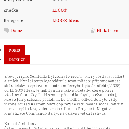
Značka
LEGO®
Kategorie
LEGO® Ideas
Dotaz
Hlídat cenu
POPIS
DISKUZE
Show Jerryho Seinfelda byl „seriál o ničem“, který rozdával radost
a smích. Nyní si tento legendární sitcom můžete připomenout se
sběratelským výstavním modelem Jerryho bytu Seinfeld (21328)
od LEGO® Ideas. Je nabitý autentickými detaily, které potěší
všechny fanoušky. Patří sem například kuchyň / obývací pokoj,
kde se Jerry schází s přáteli, nebo chodba, odkud do bytu vždy
vtrhne soused Kramer. Mezi doplňky se řadí modrá socha, muffin,
obraz strýčka Lea, videokazeta s filmem Prognosis Negative,
klimatizace Commando 8 a tyč na oslavu svátku Festivus.
Komediální ikony
Čekají na vás LEGO minifigurky celkem 5 oblíbených postav