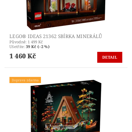
LEGO® IDEAS 21362 SBÍRKA MINERÁLŮ
Původně:
1 499 Kč
Ušetříte
:
39 Kč (–2 %)
1 460 Kč
DETAIL
Doprava zdarma