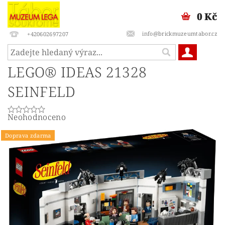
0 Kč
info@brickmuzeumtabor.cz
+420602697207
LEGO® IDEAS 21328
SEINFELD
Neohodnoceno
Doprava zdarma