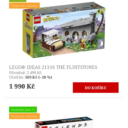
Doprava zdarma
LEGO® IDEAS 21316 THE FLINTSTONES
Původně:
2 499 Kč
Ušetříte
:
509 Kč (–20 %)
1 990 Kč
Poslední kus !!!
Doprava zdarma