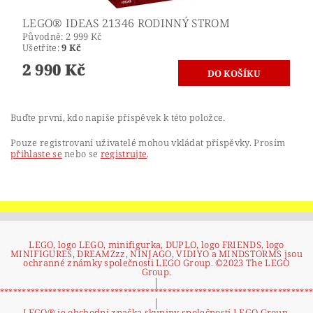
LEGO® IDEAS 21346 RODINNÝ STROM
Původně:
2 999 Kč
Ušetříte
:
9 Kč
2 990 Kč
Buďte první, kdo napíše příspěvek k této položce.
Pouze registrovaní uživatelé mohou vkládat příspěvky. Prosím
přihlaste se
nebo se
registrujte
.
LEGO, logo LEGO, minifigurka, DUPLO, logo FRIENDS, logo
MINIFIGURES, DREAMZzz, NINJAGO, VIDIYO a MINDSTORMS jsou
ochranné známky společnosti LEGO Group. ©2023 The LEGO
Group.
|
**********************************************************************
|
LEGO® je obchodní značka skupiny společností LEGO Group,