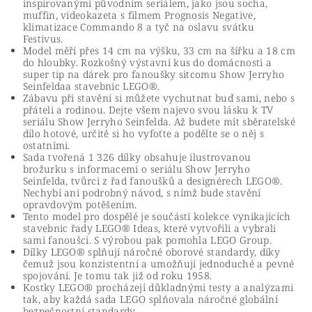
inspirovanými původním seriálem, jako jsou socha,
muffin, videokazeta s filmem Prognosis Negative,
klimatizace Commando 8 a tyč na oslavu svátku
Festivus.
Model měří přes 14 cm na výšku, 33 cm na šířku a 18 cm
do hloubky. Rozkošný výstavní kus do domácnosti a
super tip na dárek pro fanoušky sitcomu Show Jerryho
Seinfeldaa stavebnic LEGO®.
Zábavu při stavění si můžete vychutnat buď sami, nebo s
přáteli a rodinou. Dejte všem najevo svou lásku k TV
seriálu Show Jerryho Seinfelda. Až budete mít sběratelské
dílo hotové, určitě si ho vyfoťte a podělte se o něj s
ostatními.
Sada tvořená 1 326 dílky obsahuje ilustrovanou
brožurku s informacemi o seriálu Show Jerryho
Seinfelda, tvůrci z řad fanoušků a designérech LEGO®.
Nechybí ani podrobný návod, s nímž bude stavění
opravdovým potěšením.
Tento model pro dospělé je součástí kolekce vynikajících
stavebnic řady LEGO® Ideas, které vytvořili a vybrali
sami fanoušci. S výrobou pak pomohla LEGO Group.
Dílky LEGO® splňují náročné oborové standardy, díky
čemuž jsou konzistentní a umožňují jednoduché a pevné
spojování. Je tomu tak již od roku 1958.
Kostky LEGO® procházejí důkladnými testy a analýzami
tak, aby každá sada LEGO splňovala náročné globální
bezpečnostní standardy.