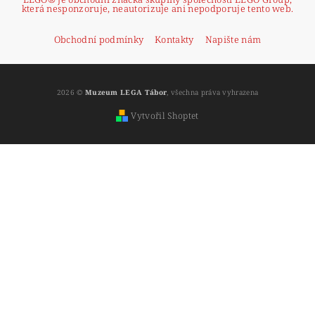
která nesponzoruje, neautorizuje ani nepodporuje tento web.
Obchodní podmínky
Kontakty
Napište nám
2026 ©
Muzeum LEGA Tábor
, všechna práva vyhrazena
Vytvořil Shoptet