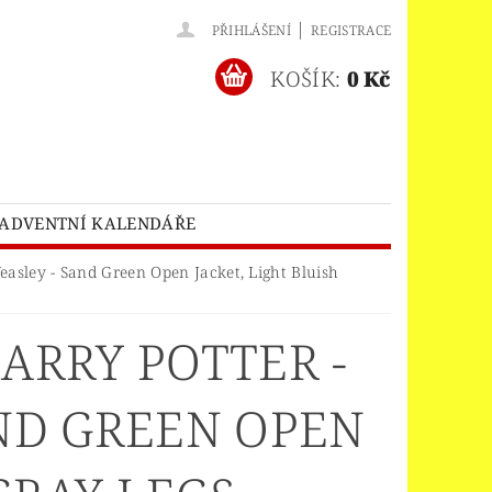
|
PŘIHLÁŠENÍ
REGISTRACE
KOŠÍK:
0 Kč
ADVENTNÍ KALENDÁŘE
O® BATMAN MOVIE
asley - Sand Green Open Jacket, Light Bluish
HES™
LEGO® BRICKHEADZ
ARRY POTTER -
EGO® CLASSIC
LEGO® CREATOR
EDITIONS
ND GREEN OPEN
ELNÝ DOMEK
A