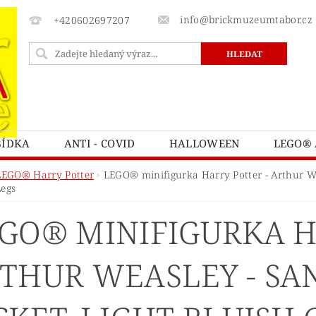
info@brickmuzeumtabor.cz
+420602697207
BÍDKA
ANTI - COVID
HALLOWEEN
LEGO® 
ECTURE
LEGO® ART
LEGO® AVATAR
LEG
LEGO® Harry Potter
LEGO® minifigurka Harry Potter - Arthur We
egs
LEGO® BOTANICKÁ KOLEKCE
LEGO® BRICK SKETC
GO® MINIFIGURKA H
LEGO® CASTLE A KINGDOMS
LEGO® CITY
L
ATNÍ
LEGO® DOTS
LEGO® DUPLO
LEGO® 
THUR WEASLEY - SA
TNITE
LEGO® FRIENDS
LEGO® GÁBININ KOUZ
Y POTTER
LEGO® HIDDEN SIDE™
LEGO® CHIM