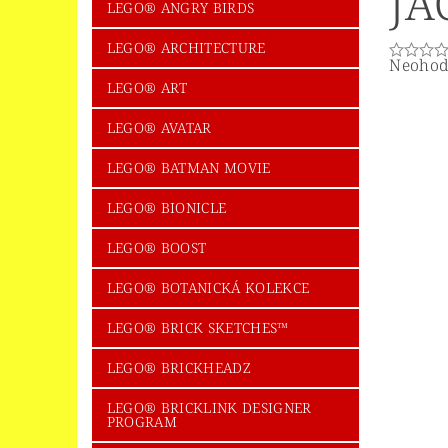
JA
LEGO® ICONS/CREATOR EXPERT
LEGO
LEGO® ANGRY BIRDS
LEGO® LED SVÍTÍCÍ KLÍČENKY
LEGO®
LEGO® ARCHITECTURE
Neohod
LEGO® MINECRAFT
LEGO® MINIFIG
LEGO® ART
LEGO® NEXO KNIGHTS
LEGO® NIKE
LEGO® AVATAR
LEGO® PIRATES OF THE CARIBBEAN
LEGO® BATMAN MOVIE
LEGO® POWERPUFF GIRLS™
LEGO® P
LEGO® BIONICLE
LEGO® SEASONAL + HOLIDAY
LEGO®
LEGO® BOOST
LEGO® SPOLEČENSKÉ HRY
LEGO® SP
LEGO® BOTANICKÁ KOLEKCE
LEGO® SUPER HEROES
LEGO® SUPER
LEGO® BRICK SKETCHES™
LEGO® THE LEGO MOVIE
LEGO® THE 
LEGO® TROLLS WORLD TOUR
LEGO® 
LEGO® BRICKHEADZ
SBĚRATELSKÉ KARTY - FOTBAL
UPOM
LEGO® BRICKLINK DESIGNER
PROGRAM
OBCHODNÍ PODMÍNKY
NAPIŠTE NÁM