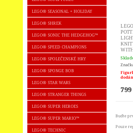
LEGO® SEASONAL + HOLIDAY
LEGO® SHREK
LEGO
POTT
LEGO® SONIC THE HEDGEHOG™
LIGH
KNIT
LEGO® SPEED CHAMPIONS
WITH
Skla
LEGO® SPOLEČENSKÉ HRY
Značk
LEGO® SPONGE BOB
Figur
dodán
LEGO® STAR WARS
799
LEGO® STRANGER THINGS
LEGO® SUPER HEROES
Buďte prv
LEGO® SUPER MARIO™
Pouze re
LEGO® TECHNIC