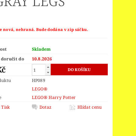
GRAY LEGS
ORS
LEGO® JURSKÝ SVĚT
LEGO® MINDSTORMS
INGS
LEGO® MONKIE KID
je nová, nehraná. Bude dodána v zip sáčku.
 PIECE
LEGO® PIRATES
EGO® POWER FUNCTIONS
ost
Skladem
LEGO® SCULPTURES
doručit do
10.8.2026
Kč
 SPEED CHAMPIONS
R THINGS
duktu
HP089
LEGO®
 OF ZELDA™
e
LEGO® Harry Potter
OY STORY 4
Tisk
Dotaz
Hlídat cenu
D
VELIKONOCE