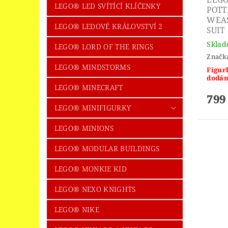
LEGO® LED SVÍTÍCÍ KLÍČENKY
POTT
WEAS
LEGO® LEDOVÉ KRÁLOVSTVÍ 2
SUIT
Skla
LEGO® LORD OF THE RINGS
Značk
LEGO® MINDSTORMS
Figur
dodán
LEGO® MINECRAFT
799
LEGO® MINIFIGURKY
LEGO® MINIONS
LEGO® MODULAR BUILDINGS
LEGO® MONKIE KID
LEGO® NEXO KNIGHTS
LEGO® NIKE