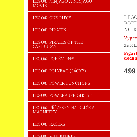
LEGO® NINJAGO A NINJAGO
MOVIE
LEGO
LEGO® ONE PIECE
POTT
NOU
LEGO® PIRATES
Vypr
LEGO® PIRATES OF THE
Značk
CARIBBEAN
Figur
dodán
LEGO® POKÉMON™
499
LEGO® POLYBAG (SÁČKY)
LEGO® POWER FUNCTIONS
LEGO® POWERPUFF GIRLS™
LEGO® PŘÍVĚŠKY NA KLÍČE A
MAGNETKY
LEGO® RACERS
LEGO® SCULPTURES