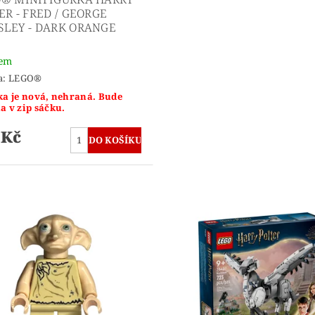
ER - FRED / GEORGE
LEY - DARK ORANGE
dem
a:
LEGO®
ka je nová, nehraná. Bude
a v zip sáčku.
 Kč