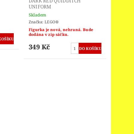
DARK RED QUIDDITCH
UNIFORM
Skladem
Značka:
LEGO®
Figurka je nová, nehraná. Bude
dodána v zip sáčku.
349 Kč