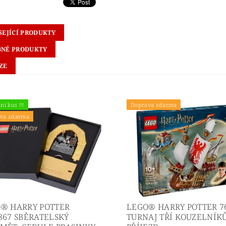
SEJÍCÍ PRODUKTY
NÉ PRODUKTY
ZE
ní kus !!!
Doprava zdarma
va zdarma
® HARRY POTTER
LEGO® HARRY POTTER 7
867 SBĚRATELSKÝ
TURNAJ TŘÍ KOUZELNÍKŮ