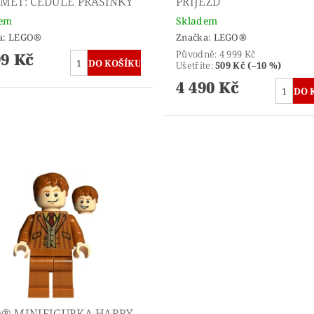
MĚT: CEDULE PRASINKY
PŘÍJEZD
dem
Skladem
a:
LEGO®
Značka:
LEGO®
Původně:
4 999 Kč
99 Kč
Ušetříte
:
509 Kč (–10 %)
4 490 Kč
® MINIFIGURKA HARRY