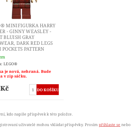
® MINIFIGURKA HARRY
ER - GINNY WEASLEY -
T BLUISH GRAY
WEAR, DARK RED LEGS
 POCKETS PATTERN
dem
a:
LEGO®
ka je nová, nehraná. Bude
a v zip sáčku.
 Kč
ní, kdo napíše příspěvek k této položce.
gistrovaní uživatelé mohou vkládat příspěvky. Prosím
přihlaste se
nebo