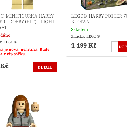
® MINIFIGURKA HARRY
LEGO® HARRY POTTER 7
ER - DOBBY (ELF) - LIGHT
KLOFAN
GAT
Skladem
odáno
Značka:
LEGO®
a:
LEGO®
1 499 Kč
ka je nová, nehraná. Bude
a v zip sáčku.
 Kč
DETAIL