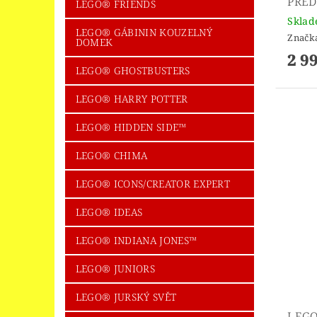
PŘED
LEGO® FRIENDS
Skla
LEGO® GÁBININ KOUZELNÝ
Značk
DOMEK
2 9
LEGO® GHOSTBUSTERS
LEGO® HARRY POTTER
LEGO® HIDDEN SIDE™
LEGO® CHIMA
LEGO® ICONS/CREATOR EXPERT
LEGO® IDEAS
LEGO® INDIANA JONES™
LEGO® JUNIORS
LEGO® JURSKÝ SVĚT
LEGO