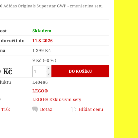
ORS
LEGO® JURSKÝ SVĚT
6 Adidas Originals Superstar GWP - zmenšenina setu
LEGO® MINDSTORMS
INGS
LEGO® MONKIE KID
ost
Skladem
 PIECE
LEGO® PIRATES
doručit do
11.8.2026
EGO® POWER FUNCTIONS
ena
1 399 Kč
LEGO® SCULPTURES
9 Kč
(–0 %)
0 Kč
 SPEED CHAMPIONS
R THINGS
duktu
L40486
 OF ZELDA™
LEGO®
e
LEGO® Exklusivní sety
OY STORY 4
Tisk
Dotaz
Hlídat cenu
D
VELIKONOCE