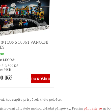
® ICONS 10361 VÁNOČNÍ
ES
dem
a:
LEGO®
ně:
3 599 Kč
te
:
9 Kč
90 Kč
ní, kdo napíše příspěvek k této položce.
gistrovaní uživatelé mohou vkládat příspěvky. Prosím
přihlaste se
nebo