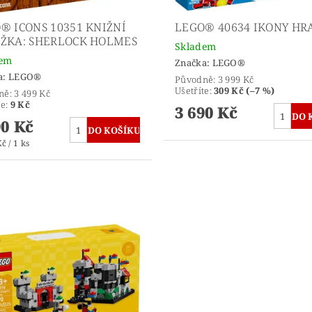
® ICONS 10351 KNIŽNÍ
LEGO® 40634 IKONY HR
ŽKA: SHERLOCK HOLMES
Skladem
dem
Značka:
LEGO®
a:
LEGO®
Původně:
3 999 Kč
Ušetříte
:
309 Kč (–7 %)
ně:
3 499 Kč
te
:
9 Kč
3 690 Kč
90 Kč
č / 1 ks