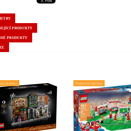
METRY
SEJÍCÍ PRODUKTY
NÉ PRODUKTY
ZE
va zdarma
Doprava zdarma