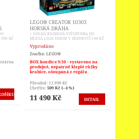
LEGO® CREATOR 10303
S
HORSKÁ DRÁHA
DO
+ VOLNÁ RODINNÁ VSTUPENKA DO
590 KČ
MUZEA LEGA TÁBOR V HODNOTĚ 590 KČ
Vyprodáno
Značka:
LEGO®
ktrárnu
BOX kondice 9/10 - vystaveno na
prodejně, nepatrně kleplé růžky
krabice, ošoupaná z regálu
Původně:
11 999 Kč
Ušetříte
:
509 Kč (–4 %)
11 490 Kč
DETAIL