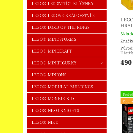
LEGO® LED SVÍTÍCÍ KLÍČENKY
LEGO® LEDOVÉ KRÁLOVSTVÍ 2
LEGO
HRAD
LEGO® LORD OF THE RINGS
Skla
LEGO® MINDSTORMS
Značk
Původ
LEGO® MINECRAFT
Ušetří
490
LEGO® MINIFIGURKY
LEGO® MINIONS
LEGO® MODULAR BUILDINGS
Posled
LEGO® MONKIE KID
Dopra
LEGO® NEXO KNIGHTS
LEGO® NIKE