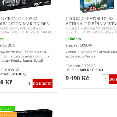
® CREATOR 10262
LEGO® CREATOR 10268
ŮV ASTON MARTIN DB5
VĚTRNÁ TURBÍNA VESTA
NÁ RODINNÁ VSTUPENKA DO
+ VOLNÁ RODINNÁ VSTUPENKA 
 LEGA TÁBOR V HODNOTĚ 590 KČ
MUZEA LEGA TÁBOR V HODNOTĚ 
dem
Skladem
a:
LEGO®
Značka:
LEGO®
tajemství vozu Aston Martin
Vybuduj ikonickou větrnou ele
ehož majitelem není nikdo jiný
společnosti Vestas!
motný Bond... James Bond!
Původně:
9 999 Kč
ně:
6 999 Kč
Ušetříte
:
509 Kč (–5 %)
te
:
609 Kč (–8 %)
9 490 Kč
90 Kč
ní kus !!!
va zdarma