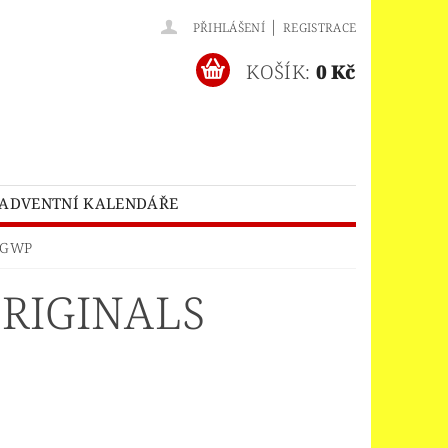
|
PŘIHLÁŠENÍ
REGISTRACE
KOŠÍK:
0 Kč
ADVENTNÍ KALENDÁŘE
O® BATMAN MOVIE
r GWP
HES™
LEGO® BRICKHEADZ
ORIGINALS
EGO® CLASSIC
LEGO® CREATOR
EDITIONS
ELNÝ DOMEK
A