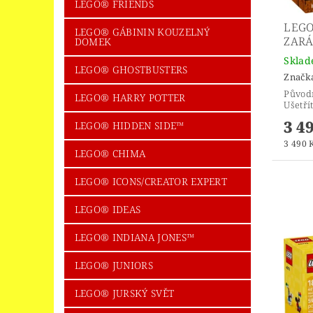
LEGO® FRIENDS
LEGO
LEGO® GÁBININ KOUZELNÝ
ZARÁ
DOMEK
Skla
LEGO® GHOSTBUSTERS
Značk
Původ
LEGO® HARRY POTTER
Ušetří
3 4
LEGO® HIDDEN SIDE™
3 490 K
LEGO® CHIMA
LEGO® ICONS/CREATOR EXPERT
LEGO® IDEAS
LEGO® INDIANA JONES™
LEGO® JUNIORS
LEGO® JURSKÝ SVĚT